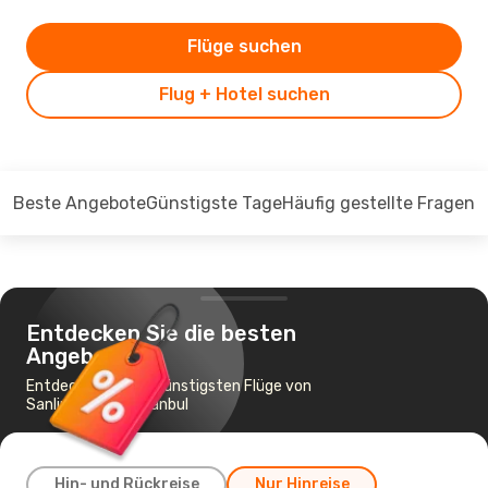
Flüge suchen
Flug + Hotel suchen
Beste Angebote
Günstigste Tage
Häufig gestellte Fragen
Entdecken Sie die besten
Angebote
Entdecken Sie die günstigsten Flüge von
Sanliurfa nach Istanbul
Hin- und Rückreise
Nur Hinreise