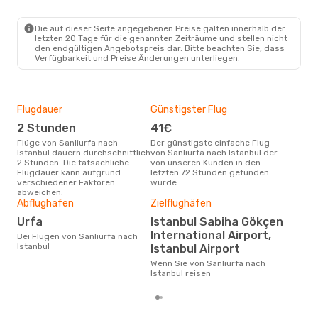
Die auf dieser Seite angegebenen Preise galten innerhalb der
letzten 20 Tage für die genannten Zeiträume und stellen nicht
den endgültigen Angebotspreis dar. Bitte beachten Sie, dass
Verfügbarkeit und Preise Änderungen unterliegen.
Flugdauer
Günstigster Flug
Hau
2 Stunden
41€
Jul
Flüge von Sanliurfa nach
Der günstigste einfache Flug
Laut Suchanfragen unserer
Istanbul dauern durchschnittlich
von Sanliurfa nach Istanbul der
Kund
2 Stunden. Die tatsächliche
von unseren Kunden in den
Haup
Flugdauer kann aufgrund
letzten 72 Stunden gefunden
Sanl
verschiedener Faktoren
wurde
abweichen.
Dur
Abflughafen
Zielflughäfen
78
Urfa
Istanbul Sabiha Gökçen
Der durchschnittliche Preis für
International Airport,
Bei Flügen von Sanliurfa nach
Flüg
Istanbul
Istanbul Airport
Ista
Prei
Wenn Sie von Sanliurfa nach
letz
Istanbul reisen