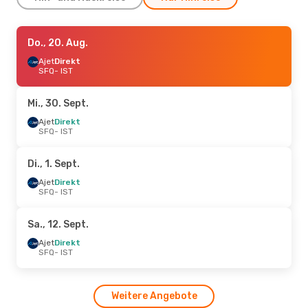
Mi., 30. Sept.
Do., 20. Aug.
- So., 4. Okt.
Ajet
Ajet
Direkt
Direkt
SFQ
SFQ
- IST
- IST
Ajet
Direkt
IST
- SFQ
Mi., 30. Sept.
Di., 6. Okt.
Ajet
Direkt
- Sa., 10. Okt.
SFQ
- IST
Ajet
Direkt
SFQ
- IST
Ajet
Direkt
Di., 1. Sept.
IST
- SFQ
Ajet
Direkt
SFQ
- IST
Sa., 12. Sept.
Ajet
Direkt
SFQ
- IST
Weitere Angebote