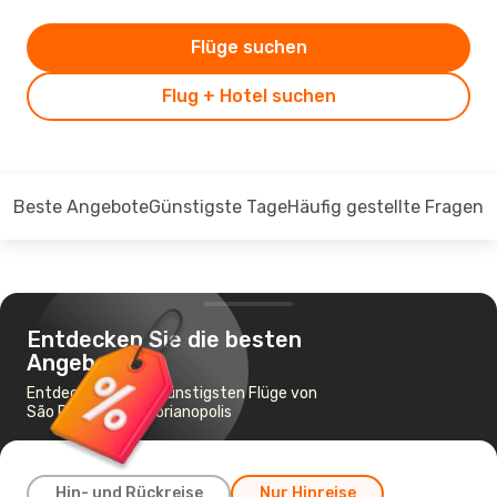
Flüge suchen
Flug + Hotel suchen
Beste Angebote
Günstigste Tage
Häufig gestellte Fragen
Entdecken Sie die besten
Angebote
Entdecken Sie die günstigsten Flüge von
São Paulo nach Florianopolis
Hin- und Rückreise
Nur Hinreise