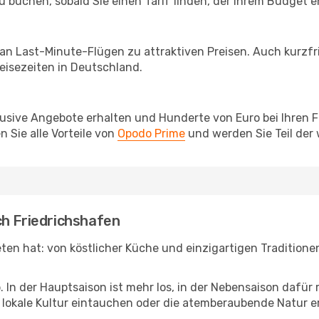
u buchen, sobald Sie einen Tarif finden, der Ihrem Budget e
 an Last-Minute-Flügen zu attraktiven Preisen. Auch kurzf
isezeiten in Deutschland.
lusive Angebote erhalten und Hunderte von Euro bei Ihren 
 Sie alle Vorteile von
Opodo Prime
und werden Sie Teil der
ch Friedrichshafen
ieten hat: von köstlicher Küche und einzigartigen Tradition
b. In der Hauptsaison ist mehr los, in der Nebensaison dafü
die lokale Kultur eintauchen oder die atemberaubende Natur 