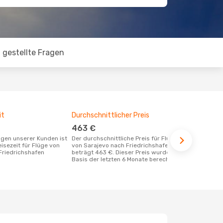
 gestellte Fragen
it
Durchschnittlicher Preis
Günstigst
463 €
Januar
Der durchschnittliche Preis für Flüge
Mai ist die beste Zeit um günstige Flüge
eisezeit für Flüge von
von Sarajevo nach Friedrichshafen
von Sarajev
Friedrichshafen
beträgt 463 €. Dieser Preis wurde auf
buchen
Basis der letzten 6 Monate berechnet.