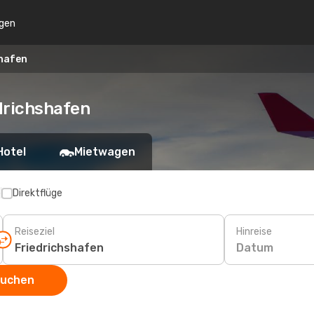
gen
shafen
drichshafen
Hotel
Mietwagen
p
Direktflüge
Reiseziel
Hinreise
Datum
suchen