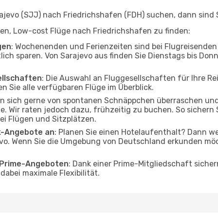
evo (SJJ) nach Friedrichshafen (FDH) suchen, dann sind Si
lfen, Low-cost Flüge nach Friedrichshafen zu finden:
gen
: Wochenenden und Ferienzeiten sind bei Flugreisenden b
tlich sparen. Von Sarajevo aus finden Sie Dienstags bis Donn
ellschaften
: Die Auswahl an Fluggesellschaften für Ihre Re
n Sie alle verfügbaren Flüge im Überblick.
en sich gerne von spontanen Schnäppchen überraschen un
e. Wir raten jedoch dazu, frühzeitig zu buchen. So sichern S
i Flügen und Sitzplätzen.
ak-Angebote an
: Planen Sie einen Hotelaufenthalt? Dann we
vo. Wenn Sie die Umgebung von Deutschland erkunden möcht
o Prime-Angeboten
: Dank einer Prime-Mitgliedschaft sicher
abei maximale Flexibilität.