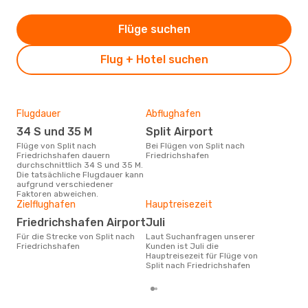
Flüge suchen
Flug + Hotel suchen
Flugdauer
Abflughafen
Dur
34 S und 35 M
Split Airport
3
Flüge von Split nach
Bei Flügen von Split nach
Der durchschnittliche Preis für
Friedrichshafen dauern
Friedrichshafen
Flüg
durchschnittlich 34 S und 35 M.
Fri
Die tatsächliche Flugdauer kann
Dies
aufgrund verschiedener
der 
Faktoren abweichen.
Zielflughafen
Hauptreisezeit
Friedrichshafen Airport
Juli
Für die Strecke von Split nach
Laut Suchanfragen unserer
Friedrichshafen
Kunden ist Juli die
Hauptreisezeit für Flüge von
Split nach Friedrichshafen