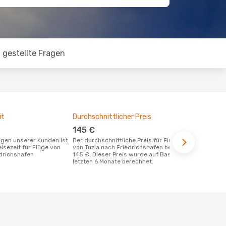
 gestellte Fragen
it
Durchschnittlicher Preis
Günstigst
145 €
Juni
Der durchschnittliche Preis für Flüge
Mai ist die beste Zeit um günstige Flüge
eisezeit für Flüge von
von Tuzla nach Friedrichshafen beträgt
von Tuzla na
edrichshafen
145 €. Dieser Preis wurde auf Basis der
buchen
letzten 6 Monate berechnet.