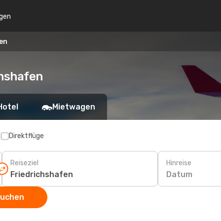
gen
fen
chshafen
Hotel
Mietwagen
p
Direktflüge
Reiseziel
Hinreise
Datum
suchen