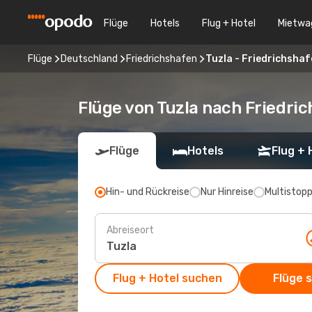
Flüge
Hotels
Flug + Hotel
Mietwa
Flüge
Deutschland
Friedrichshafen
Tuzla - Friedrichsha
Flüge von Tuzla nach Friedri
Flüge
Hotels
Flug + 
Hin- und Rückreise
Nur Hinreise
Multistop
Abreiseort
Flug + Hotel suchen
Flüge 