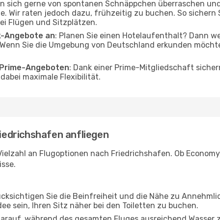
en sich gerne von spontanen Schnäppchen überraschen un
e. Wir raten jedoch dazu, frühzeitig zu buchen. So sichern S
i Flügen und Sitzplätzen.
ak-Angebote an
: Planen Sie einen Hotelaufenthalt? Dann we
 Wenn Sie die Umgebung von Deutschland erkunden möchten,
o Prime-Angeboten
: Dank einer Prime-Mitgliedschaft sicher
abei maximale Flexibilität.
riedrichshafen anfliegen
Vielzahl an Flugoptionen nach Friedrichshafen. Ob Economy, 
isse.
ücksichtigen Sie die Beinfreiheit und die Nähe zu Annehmli
dee sein, Ihren Sitz näher bei den Toiletten zu buchen.
darauf, während des gesamten Fluges ausreichend Wasser zu