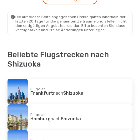
Lufthansa
2 Zwischenstopps
Hamburg
- Shizuoka
Jeju Air
2 Zwischenstopps
Die auf dieser Seite angegebenen Preise galten innerhalb der
Shizuoka
- Hamburg
letzten 20 Tage für die genannten Zeiträume und stellen nicht
den endgültigen Angebotspreis dar. Bitte beachten Sie, dass
Verfügbarkeit und Preise Änderungen unterliegen.
Beliebte Flugstrecken nach
Shizuoka
Flüge ab
Frankfurt
nach
Shizuoka
Flüge ab
Hamburg
nach
Shizuoka