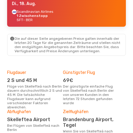
Di., 18. Aug.
Scandinavian Airlines
1 Zwischenstopp
SFT
- BER
Die auf dieser Seite angegebenen Preise galten innerhalb der
letzten 20 Tage für die genannten Zeiträume und stellen nicht
den endgültigen Angebotspreis dar. Bitte beachten Sie, dass
Verfügbarkeit und Preise Änderungen unterliegen.
Flugdauer
Günstigster Flug
Hau
2 S und 45 M
69€
Jul
Flüge von Skellefteå nach Berlin
Der günstigste einfache Flug
Laut Suchanfragen unserer
dauern durchschnittlich 2 S und
von Skellefteå nach Berlin der
Kund
45 M. Die tatsächliche
von unseren Kunden in den
Haup
Flugdauer kann aufgrund
letzten 72 Stunden gefunden
Skel
verschiedener Faktoren
wurde
abweichen.
Gün
Abflughafen
Zielflughäfen
D
Skelleftea Airport
Brandenburg Airport,
Januar ist die beste Zeit um
Tegel
Bei Flügen von Skellefteå nach
güns
Berlin
Wenn Sie von Skellefteå nach
nach