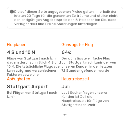
Sun Express
Direkt
STR
- IZM
Ajet
1 Zwischenstopp
Die auf dieser Seite angegebenen Preise galten innerhalb der
IZM
- STR
letzten 20 Tage für die genannten Zeiträume und stellen nicht
den endgültigen Angebotspreis dar. Bitte beachten Sie, dass
Verfügbarkeit und Preise Änderungen unterliegen.
Flugdauer
Günstigster Flug
Flu
Flu
4 S und 10 M
64€
Sun Express, Pegasus
Flüge von Stuttgart nach İzmir
Der günstigste einfache Flug
Air
dauern durchschnittlich 4 S und
von Stuttgart nach İzmir der von
10 M. Die tatsächliche Flugdauer
unseren Kunden in den letzten
Fluggesellschaften die Flüge
kann aufgrund verschiedener
72 Stunden gefunden wurde
von 
Faktoren abweichen.
anb
Abflughafen
Hauptreisezeit
Gün
Stuttgart Airport
Juli
Jul
Bei Flügen von Stuttgart nach
Laut Suchanfragen unserer
Januar ist die beste Zeit um
İzmir
Kunden ist Juli die
gün
Hauptreisezeit für Flüge von
nach
Stuttgart nach İzmir