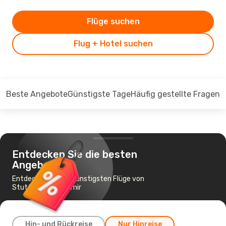
Flüge suchen
Flug + Hotel suchen
Beste Angebote
Günstigste Tage
Häufig gestellte Fragen
Entdecken Sie die besten
Angebote
Entdecken Sie die günstigsten Flüge von
Stuttgart nach İzmir
Hin- und Rückreise
Nur Hinreise