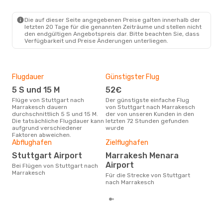
Lufthansa
1 Zwischenstopp
STR
- RAK
Die auf dieser Seite angegebenen Preise galten innerhalb der
Swiss International Air Lines
letzten 20 Tage für die genannten Zeiträume und stellen nicht
1 Zwischenstopp
den endgültigen Angebotspreis dar. Bitte beachten Sie, dass
RAK
- STR
Verfügbarkeit und Preise Änderungen unterliegen.
Flugdauer
Günstigster Flug
Hau
5 S und 15 M
52€
M
Flüge von Stuttgart nach
Der günstigste einfache Flug
Laut Suchanfragen unserer
Marrakesch dauern
von Stuttgart nach Marrakesch
Kund
durchschnittlich 5 S und 15 M.
der von unseren Kunden in den
Haup
Die tatsächliche Flugdauer kann
letzten 72 Stunden gefunden
Stu
aufgrund verschiedener
wurde
Dur
Faktoren abweichen.
Abflughafen
Zielflughafen
23
Der durchschnittliche Preis für
Stuttgart Airport
Marrakesh Menara
Flü
Airport
Bei Flügen von Stuttgart nach
Mar
Marrakesch
Dies
Für die Strecke von Stuttgart
der 
nach Marrakesch