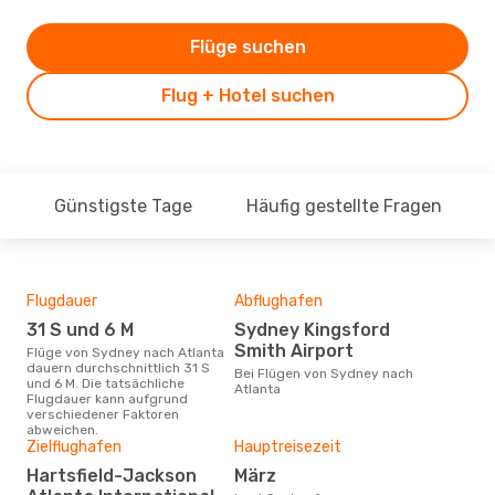
Flüge suchen
Flug + Hotel suchen
Günstigste Tage
Häufig gestellte Fragen
Flugdauer
Abflughafen
Dur
31 S und 6 M
Sydney Kingsford
14
Smith Airport
Flüge von Sydney nach Atlanta
Der durchschnittliche Preis für
dauern durchschnittlich 31 S
Flü
Bei Flügen von Sydney nach
und 6 M. Die tatsächliche
betr
Atlanta
Flugdauer kann aufgrund
wurd
verschiedener Faktoren
Mon
abweichen.
Zielflughafen
Hauptreisezeit
Hartsfield-Jackson
März