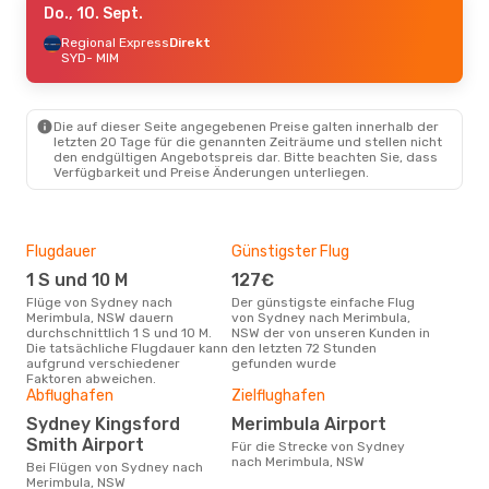
Do., 10. Sept.
Regional Express
Direkt
SYD
- MIM
Die auf dieser Seite angegebenen Preise galten innerhalb der
letzten 20 Tage für die genannten Zeiträume und stellen nicht
den endgültigen Angebotspreis dar. Bitte beachten Sie, dass
Verfügbarkeit und Preise Änderungen unterliegen.
Flugdauer
Günstigster Flug
Hau
1 S und 10 M
127€
M
Flüge von Sydney nach
Der günstigste einfache Flug
Laut Suchanfragen unserer
Merimbula, NSW dauern
von Sydney nach Merimbula,
Kund
durchschnittlich 1 S und 10 M.
NSW der von unseren Kunden in
Haup
Die tatsächliche Flugdauer kann
den letzten 72 Stunden
Syd
aufgrund verschiedener
gefunden wurde
Dur
Faktoren abweichen.
Abflughafen
Zielflughafen
2
Der durchschnittliche Preis für
Sydney Kingsford
Merimbula Airport
Flü
Smith Airport
Für die Strecke von Sydney
Mer
nach Merimbula, NSW
Dies
Bei Flügen von Sydney nach
der 
Merimbula, NSW