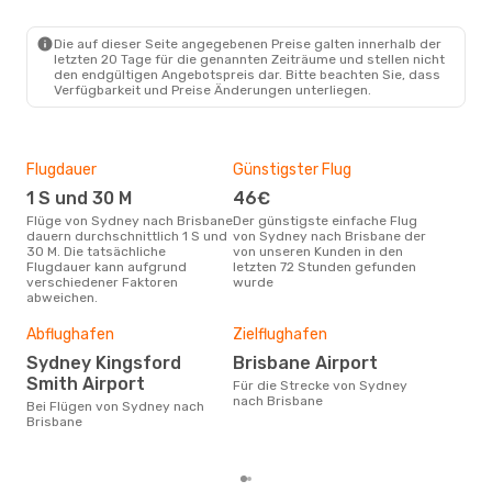
SYD
- BNE
Jetstar
Direkt
BNE
- SYD
Die auf dieser Seite angegebenen Preise galten innerhalb der
letzten 20 Tage für die genannten Zeiträume und stellen nicht
den endgültigen Angebotspreis dar. Bitte beachten Sie, dass
Verfügbarkeit und Preise Änderungen unterliegen.
Flugdauer
Günstigster Flug
Hau
1 S und 30 M
46€
Jul
Flüge von Sydney nach Brisbane
Der günstigste einfache Flug
Laut Suchanfragen unserer
dauern durchschnittlich 1 S und
von Sydney nach Brisbane der
Kund
30 M. Die tatsächliche
von unseren Kunden in den
Haup
Flugdauer kann aufgrund
letzten 72 Stunden gefunden
Syd
verschiedener Faktoren
wurde
abweichen.
Dur
Abflughafen
Zielflughafen
92
Sydney Kingsford
Brisbane Airport
Der durchschnittliche Preis für
Smith Airport
Für die Strecke von Sydney
Flü
nach Brisbane
Bei Flügen von Sydney nach
betr
Brisbane
wurd
Mon