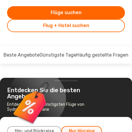
Flüge suchen
Flug + Hotel suchen
Beste Angebote
Günstigste Tage
Häufig gestellte Fragen
Entdecken Sie die besten
Angebote
Entdecken Sie die günstigsten Flüge von
Sydney nach Brisbane
Hin- und Rückreise
Nur Hinreise