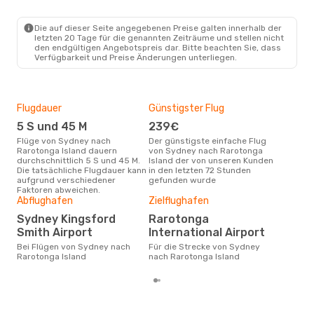
Die auf dieser Seite angegebenen Preise galten innerhalb der
Sa., 12. Sept.
- Mo., 21. Sept.
letzten 20 Tage für die genannten Zeiträume und stellen nicht
den endgültigen Angebotspreis dar. Bitte beachten Sie, dass
Air New Zealand
Verfügbarkeit und Preise Änderungen unterliegen.
1 Zwischenstopp
SYD
- RAR
Air New Zealand
1 Zwischenstopp
RAR
- SYD
Flugdauer
Günstigster Flug
Hau
5 S und 45 M
239€
M
Flüge von Sydney nach
Der günstigste einfache Flug
Laut Suchanfragen unserer
Rarotonga Island dauern
von Sydney nach Rarotonga
Kund
durchschnittlich 5 S und 45 M.
Island der von unseren Kunden
Haup
Die tatsächliche Flugdauer kann
in den letzten 72 Stunden
Syd
aufgrund verschiedener
gefunden wurde
Dur
Faktoren abweichen.
Abflughafen
Zielflughafen
53
Der durchschnittliche Preis für
Sydney Kingsford
Rarotonga
Flü
Smith Airport
International Airport
Raro
Dies
Bei Flügen von Sydney nach
Für die Strecke von Sydney
der 
Rarotonga Island
nach Rarotonga Island