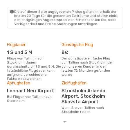
TLL
- STO
Ryanair
Direkt
STO
- TLL
Die auf dieser Seite angegebenen Preise galten innerhalb der
letzten 20 Tage für die genannten Zeiträume und stellen nicht
den endgültigen Angebotspreis dar. Bitte beachten Sie, dass
Verfügbarkeit und Preise Änderungen unterliegen.
Flugdauer
Günstigster Flug
Hau
1 S und 5 M
8€
Jul
Flüge von Tallinn nach
Der günstigste einfache Flug
Laut Suchanfragen unserer
Stockholm dauern
von Tallinn nach Stockholm der
Kund
durchschnittlich 1 S und 5 M. Die
von unseren Kunden in den
Haup
tatsächliche Flugdauer kann
letzten 72 Stunden gefunden
Tall
aufgrund verschiedener
wurde
Dur
Faktoren abweichen.
Abflughafen
Zielflughäfen
60
Lennart Meri Airport
Stockholm Arlanda
Der durchschnittliche Preis für
Airport, Stockholm
Flüg
Bei Flügen von Tallinn nach
Sto
Stockholm
Skavsta Airport
Prei
Wenn Sie von Tallinn nach
letz
Stockholm reisen