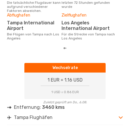
Die tatsächliche Flugdauer kann
letzten 72 Stunden gefunden
Tam
aufgrund verschiedener
wurde
Faktoren abweichen.
Sa., 19. Sept.
- Di., 22. Sept.
Gün
Abflughafen
Zielflughafen
Ma
Frontier Airlines
Tampa International
Los Angeles
1 Zwischenstopp
März ist die beste Zeit um
Airport
International Airport
TPA
- LAX
gün
Frontier Airlines
Bei Flügen von Tampa nach Los
Für die Strecke von Tampa nach
Los
1 Zwischenstopp
Angeles
Los Angeles
LAX
- TPA
Wechselrate
1 EUR = 1.16 USD
1 USD = 0.86 EUR
Zuletzt geprüft am Do., 6.08.
Entfernung:
3460 kms
Tampa Flughäfen