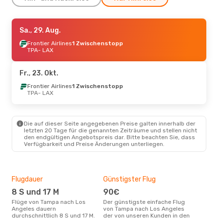
Mi., 2. Sept.
Sa., 29. Aug.
- Do., 10. Sept.
Frontier Airlines
Frontier Airlines
1 Zwischenstopp
1 Zwischenstopp
TPA
- LAX
TPA
- LAX
Frontier Airlines
1 Zwischenstopp
Fr., 23. Okt.
LAX
- TPA
Frontier Airlines
1 Zwischenstopp
TPA
- LAX
Fr., 25. Sept.
- So., 27. Sept.
Frontier Airlines
1 Zwischenstopp
Die auf dieser Seite angegebenen Preise galten innerhalb der
TPA
- LAX
letzten 20 Tage für die genannten Zeiträume und stellen nicht
Frontier Airlines
den endgültigen Angebotspreis dar. Bitte beachten Sie, dass
1 Zwischenstopp
Verfügbarkeit und Preise Änderungen unterliegen.
LAX
- TPA
Di., 18. Aug.
- Sa., 22. Aug.
Flugdauer
Günstigster Flug
Hau
Frontier Airlines
1 Zwischenstopp
8 S und 17 M
90€
Jul
TPA
- LAX
Flüge von Tampa nach Los
Der günstigste einfache Flug
Laut Suchanfragen unserer
Frontier Airlines
Angeles dauern
von Tampa nach Los Angeles
Kund
1 Zwischenstopp
durchschnittlich 8 S und 17 M.
der von unseren Kunden in den
Haup
LAX
- TPA