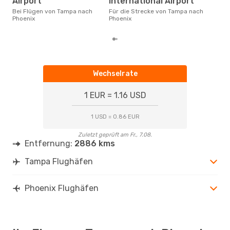
Airport
International Airport
betr
Bei Flügen von Tampa nach
Für die Strecke von Tampa nach
wurd
Phoenix
Phoenix
Mon
Wechselrate
1 EUR = 1.16 USD
1 USD = 0.86 EUR
Zuletzt geprüft am Fr., 7.08.
Entfernung:
2886 kms
Tampa Flughäfen
Phoenix Flughäfen