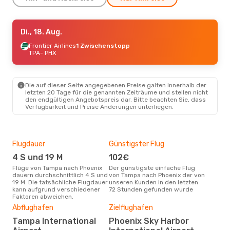
Sa., 22. Aug.
Di., 18. Aug.
- So., 30. Aug.
Frontier Airlines
Frontier Airlines
1 Zwischenstopp
1 Zwischenstopp
TPA
- PHX
TPA
- PHX
Frontier Airlines
1 Zwischenstopp
PHX
- TPA
Die auf dieser Seite angegebenen Preise galten innerhalb der
letzten 20 Tage für die genannten Zeiträume und stellen nicht
den endgültigen Angebotspreis dar. Bitte beachten Sie, dass
Verfügbarkeit und Preise Änderungen unterliegen.
Flugdauer
Günstigster Flug
Hau
4 S und 19 M
102€
Jul
Flüge von Tampa nach Phoenix
Der günstigste einfache Flug
Laut Suchanfragen unserer
dauern durchschnittlich 4 S und
von Tampa nach Phoenix der von
Kund
19 M. Die tatsächliche Flugdauer
unseren Kunden in den letzten
Haup
kann aufgrund verschiedener
72 Stunden gefunden wurde
Tam
Faktoren abweichen.
Dur
Abflughafen
Zielflughafen
2
Tampa International
Phoenix Sky Harbor
Der durchschnittliche Preis für
Flü