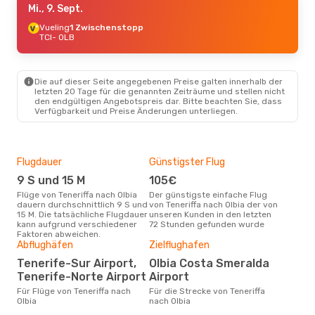
Mi., 9. Sept.
Vueling
1 Zwischenstopp
TCI
- OLB
Die auf dieser Seite angegebenen Preise galten innerhalb der
letzten 20 Tage für die genannten Zeiträume und stellen nicht
den endgültigen Angebotspreis dar. Bitte beachten Sie, dass
Verfügbarkeit und Preise Änderungen unterliegen.
Flugdauer
Günstigster Flug
Hau
9 S und 15 M
105€
Jul
Flüge von Teneriffa nach Olbia
Der günstigste einfache Flug
Laut Suchanfragen unserer
dauern durchschnittlich 9 S und
von Teneriffa nach Olbia der von
Kund
15 M. Die tatsächliche Flugdauer
unseren Kunden in den letzten
Haup
kann aufgrund verschiedener
72 Stunden gefunden wurde
Tene
Faktoren abweichen.
Abflughäfen
Zielflughafen
Gün
Tenerife-Sur Airport,
Olbia Costa Smeralda
Ma
Tenerife-Norte Airport
Airport
Mai ist die beste Zeit um
güns
Für Flüge von Teneriffa nach
Für die Strecke von Teneriffa
nach
Olbia
nach Olbia