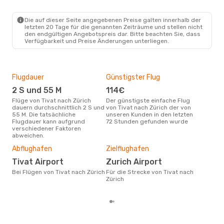
Die auf dieser Seite angegebenen Preise galten innerhalb der
letzten 20 Tage für die genannten Zeiträume und stellen nicht
den endgültigen Angebotspreis dar. Bitte beachten Sie, dass
Verfügbarkeit und Preise Änderungen unterliegen.
Flugdauer
Günstigster Flug
Hau
2 S und 55 M
114€
Jul
Flüge von Tivat nach Zürich
Der günstigste einfache Flug
Laut Suchanfragen unserer
dauern durchschnittlich 2 S und
von Tivat nach Zürich der von
Kund
55 M. Die tatsächliche
unseren Kunden in den letzten
Haup
Flugdauer kann aufgrund
72 Stunden gefunden wurde
Tiva
verschiedener Faktoren
Dur
abweichen.
2
Abflughafen
Zielflughafen
Der durchschnittliche Preis für
Tivat Airport
Zurich Airport
Flüg
betr
Bei Flügen von Tivat nach Zürich
Für die Strecke von Tivat nach
wurd
Zürich
Mon