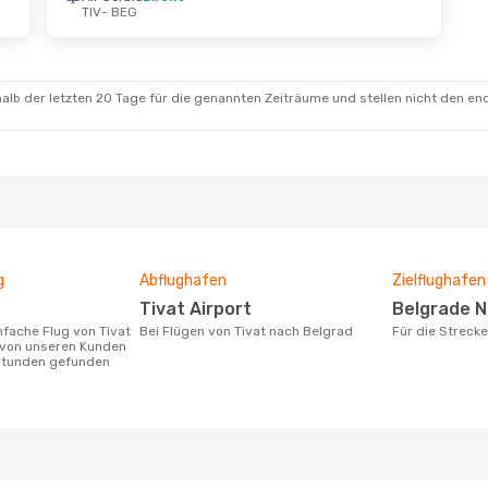
TIV
- BEG
ept.
- Sa., 3. Okt.
Do., 20. Aug.
- Do., 27
a
Direkt
Air Serbia
Direkt
TIV
- BEG
a
Direkt
Air Serbia
Direkt
BEG
- TIV
alb der letzten 20 Tage für die genannten Zeiträume und stellen nicht den en
g
Abflughafen
Zielflughafen
Tivat Airport
Belgrade N
Bei Flügen von Tivat nach Belgrad
Für die Streck
 von unseren Kunden
 Stunden gefunden