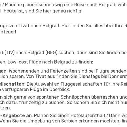
n? Manche planen schon ewig eine Reise nach Belgrad, wäh
l heute ist, sind Sie hier genau richtig!
ge von Tivat nach Belgrad. Hier finden Sie alles über Ihre R
enteuer!
 (TIV) nach Belgrad (BEG) suchen, dann sind Sie finden bei
lfen, Low-cost Flüge nach Belgrad zu finden:
gen
: Wochenenden und Ferienzeiten sind bei Flugreisenden b
tlich sparen. Von Tivat aus finden Sie Dienstags bis Donner
ellschaften
: Die Auswahl an Fluggesellschaften für Ihre Rei
 verfügbaren Flüge im Überblick.
en sich gerne von spontanen Schnäppchen überraschen un
och dazu, frühzeitig zu buchen. So sichern Sie sich nicht n
tzen.
ak-Angebote an
: Planen Sie einen Hotelaufenthalt? Dann we
 Wenn Sie die Umgebung von Serbien erkunden möchten, find