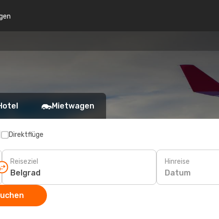
gen
Hotel
Mietwagen
p
Direktflüge
Reiseziel
Hinreise
Datum
suchen