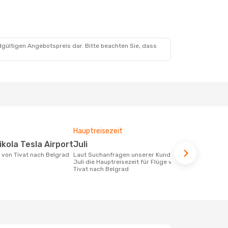
. Aug.
dgültigen Angebotspreis dar. Bitte beachten Sie, dass
Hauptreisezeit
Fluggesell
Flugstreck
ikola Tesla Airport
Juli
Air Serbi
e von Tivat nach Belgrad
Laut Suchanfragen unserer Kunden ist
Juli die Hauptreisezeit für Flüge von
Fluggesellschaften die Flüge von Tivat
Tivat nach Belgrad
nach Belgra