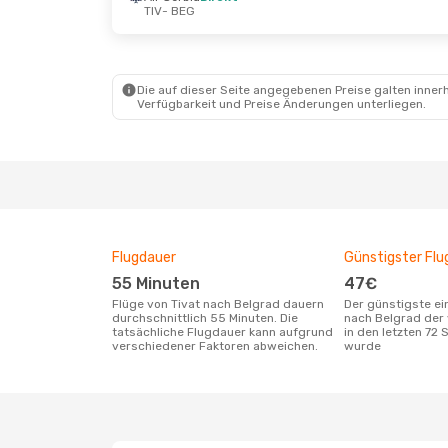
TIV
- BEG
Fr., 18. Sept.
- So., 20. Sept.
Sa., 26. S
Air Serbia
Direkt
Air Serbi
TIV
- BEG
TIV
- BEG
Air Serbia
Direkt
Air Serbi
BEG
- TIV
BEG
- TIV
Die auf dieser Seite angegebenen Preise galten innerh
Verfügbarkeit und Preise Änderungen unterliegen.
Flugdauer
Günstigster Flu
55 Minuten
47€
Flüge von Tivat nach Belgrad dauern
Der günstigste einfache Flug von Tivat
durchschnittlich 55 Minuten. Die
nach Belgrad der
tatsächliche Flugdauer kann aufgrund
in den letzten 72
verschiedener Faktoren abweichen.
wurde