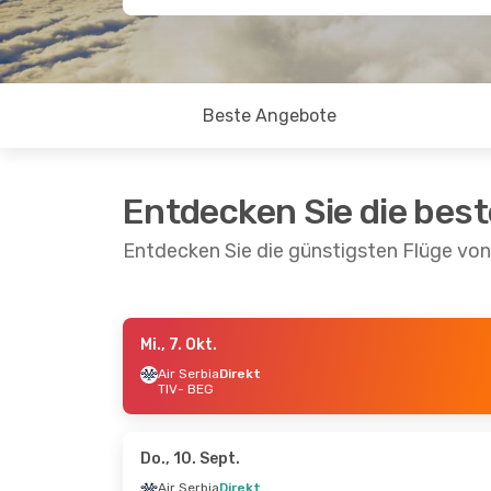
Beste Angebote
Entdecken Sie die bes
Entdecken Sie die günstigsten Flüge von
Mi., 7. Okt.
Do., 3. Sept.
- So., 6. Sept.
Do., 8. Ok
Air Serbia
Direkt
TIV
- BEG
Air Serbia
Direkt
Air Serbi
TIV
- BEG
TIV
- BEG
Air Serbia
Direkt
Air Serbi
BEG
- TIV
BEG
- TIV
Do., 10. Sept.
Air Serbia
Direkt