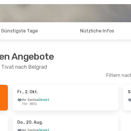
Günstigste Tage
Nützliche Infos
ten Angebote
 Tivat nach Belgrad
Filtern nac
Fr., 2. Okt.
S
t.
- Do., 8. Okt.
Sa., 24. Okt.
- Mo., 26.
Air Serbia
Direkt
TIV
- BEG
a
Direkt
Air Serbia
Direkt
TIV
- BEG
a
Direkt
Air Serbia
Direkt
BEG
- TIV
Do., 20. Aug.
Air Serbia
Direkt