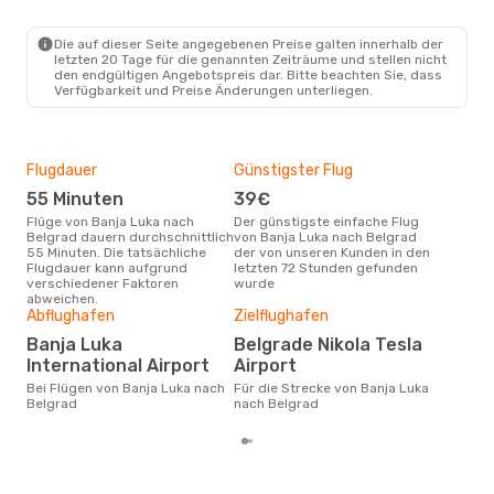
Die auf dieser Seite angegebenen Preise galten innerhalb der
letzten 20 Tage für die genannten Zeiträume und stellen nicht
den endgültigen Angebotspreis dar. Bitte beachten Sie, dass
Verfügbarkeit und Preise Änderungen unterliegen.
Flugdauer
Günstigster Flug
Hau
55 Minuten
39€
Jul
Flüge von Banja Luka nach
Der günstigste einfache Flug
Laut Suchanfragen unserer
Belgrad dauern durchschnittlich
von Banja Luka nach Belgrad
Kund
55 Minuten. Die tatsächliche
der von unseren Kunden in den
Haup
Flugdauer kann aufgrund
letzten 72 Stunden gefunden
Ban
verschiedener Faktoren
wurde
Dur
abweichen.
Abflughafen
Zielflughafen
76
Der durchschnittliche Preis für
Banja Luka
Belgrade Nikola Tesla
Flü
International Airport
Airport
Belg
Prei
Bei Flügen von Banja Luka nach
Für die Strecke von Banja Luka
letz
Belgrad
nach Belgrad