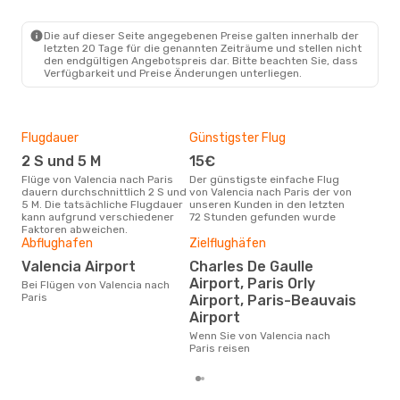
VLC
- PAR
Vueling
Direkt
PAR
- VLC
Die auf dieser Seite angegebenen Preise galten innerhalb der
letzten 20 Tage für die genannten Zeiträume und stellen nicht
den endgültigen Angebotspreis dar. Bitte beachten Sie, dass
Verfügbarkeit und Preise Änderungen unterliegen.
Flugdauer
Günstigster Flug
Hau
2 S und 5 M
15€
Jul
Flüge von Valencia nach Paris
Der günstigste einfache Flug
Laut Suchanfragen unserer
dauern durchschnittlich 2 S und
von Valencia nach Paris der von
Kund
5 M. Die tatsächliche Flugdauer
unseren Kunden in den letzten
Haup
kann aufgrund verschiedener
72 Stunden gefunden wurde
Vale
Faktoren abweichen.
Abflughafen
Zielflughäfen
Dur
Valencia Airport
Charles De Gaulle
92
Airport, Paris Orly
Bei Flügen von Valencia nach
Der durchschnittliche Preis für
Paris
Airport, Paris-Beauvais
Flüg
betr
Airport
wurd
Wenn Sie von Valencia nach
Mon
Paris reisen