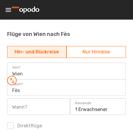
Flüge von Wien nach Fès
Hin- und Rückreise
Nur Hinreise
Von?
Wien
Nach?
Fès
Reisende
Wann?
1 Erwachsener
Direktflüge