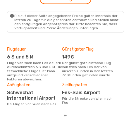
VIE
- FEZ
Turkish Airlines
2 Zwischenstopps
FEZ
- VIE
Die auf dieser Seite angegebenen Preise galten innerhalb der
letzten 20 Tage für die genannten Zeiträume und stellen nicht
den endgültigen Angebotspreis dar. Bitte beachten Sie, dass
Verfügbarkeit und Preise Änderungen unterliegen.
Flugdauer
Günstigster Flug
Hau
6 S und 5 M
149€
Jul
Flüge von Wien nach Fès dauern
Der günstigste einfache Flug
Laut Suchanfragen unserer
durchschnittlich 6 S und 5 M. Die
von Wien nach Fès der von
Kund
tatsächliche Flugdauer kann
unseren Kunden in den letzten
Haup
aufgrund verschiedener
72 Stunden gefunden wurde
Wie
Faktoren abweichen.
Gün
Abflughafen
Zielflughafen
D
Schwechat
Fes-Sais Airport
Dezember ist die beste Zeit um
International Airport
Für die Strecke von Wien nach
gün
Fès
Bei Flügen von Wien nach Fès
Fès