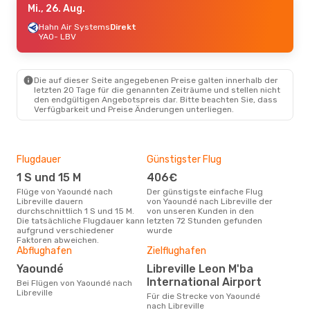
Mi., 26. Aug.
Hahn Air Systems
Direkt
YAO
- LBV
Die auf dieser Seite angegebenen Preise galten innerhalb der
letzten 20 Tage für die genannten Zeiträume und stellen nicht
den endgültigen Angebotspreis dar. Bitte beachten Sie, dass
Verfügbarkeit und Preise Änderungen unterliegen.
Flugdauer
Günstigster Flug
Hau
1 S und 15 M
406€
Jul
Flüge von Yaoundé nach
Der günstigste einfache Flug
Laut Suchanfragen unserer
Libreville dauern
von Yaoundé nach Libreville der
Kund
durchschnittlich 1 S und 15 M.
von unseren Kunden in den
Haup
Die tatsächliche Flugdauer kann
letzten 72 Stunden gefunden
Yaou
aufgrund verschiedener
wurde
Dur
Faktoren abweichen.
Abflughafen
Zielflughafen
6
Der durchschnittliche Preis für
Yaoundé
Libreville Leon M'ba
Flü
International Airport
Bei Flügen von Yaoundé nach
Libr
Libreville
Prei
Für die Strecke von Yaoundé
letz
nach Libreville