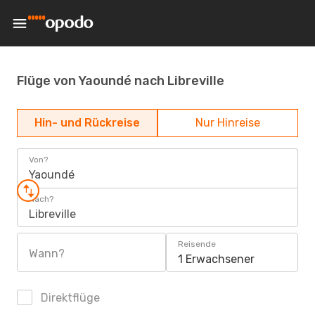
Flüge von Yaoundé nach Libreville
Hin- und Rückreise
Nur Hinreise
Von?
Yaoundé
Nach?
Libreville
Reisende
Wann?
1 Erwachsener
Direktflüge