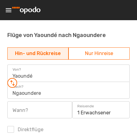
Flüge von Yaoundé nach Ngaoundere
Hin- und Rückreise
Nur Hinreise
Von?
Yaoundé
Nach?
Ngaoundere
Reisende
Wann?
1 Erwachsener
Direktflüge