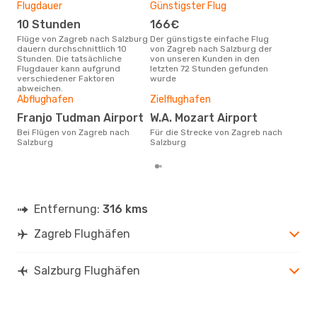
Flugdauer
Günstigster Flug
Hau
10 Stunden
166€
Jul
Flüge von Zagreb nach Salzburg
Der günstigste einfache Flug
Laut Suchanfragen unserer
dauern durchschnittlich 10
von Zagreb nach Salzburg der
Kund
Stunden. Die tatsächliche
von unseren Kunden in den
Haup
Flugdauer kann aufgrund
letzten 72 Stunden gefunden
Zag
verschiedener Faktoren
wurde
abweichen.
Gün
Abflughafen
Zielflughafen
A
Franjo Tudman Airport
W.A. Mozart Airport
Mai ist die beste Zeit um
Bei Flügen von Zagreb nach
Für die Strecke von Zagreb nach
gün
Salzburg
Salzburg
Sal
Entfernung:
316 kms
Zagreb Flughäfen
Salzburg Flughäfen