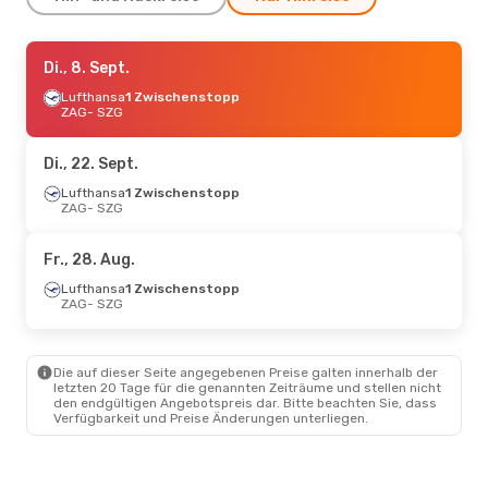
Do., 17. Sept.
Di., 8. Sept.
- Do., 17. Sept.
Lufthansa
Lufthansa
1 Zwischenstopp
1 Zwischenstopp
ZAG
ZAG
- SZG
- SZG
Lufthansa
1 Zwischenstopp
SZG
- ZAG
Di., 22. Sept.
Fr., 23. Okt.
Lufthansa
1 Zwischenstopp
- Fr., 23. Okt.
ZAG
- SZG
Lufthansa
1 Zwischenstopp
ZAG
- SZG
Lufthansa
1 Zwischenstopp
Fr., 28. Aug.
SZG
- ZAG
Lufthansa
1 Zwischenstopp
ZAG
- SZG
Die auf dieser Seite angegebenen Preise galten innerhalb der
letzten 20 Tage für die genannten Zeiträume und stellen nicht
den endgültigen Angebotspreis dar. Bitte beachten Sie, dass
Verfügbarkeit und Preise Änderungen unterliegen.