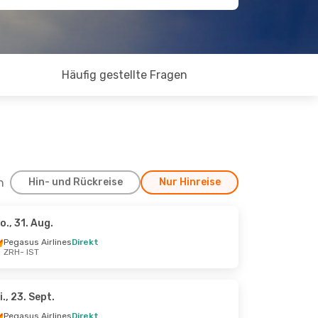
Häufig gestellte Fragen
h
Hin- und Rückreise
Nur Hinreise
o., 31. Aug.
Okt.
Pegasus Airlines
Direkt
ZRH
- IST
i., 23. Sept.
Pegasus Airlines
Direkt