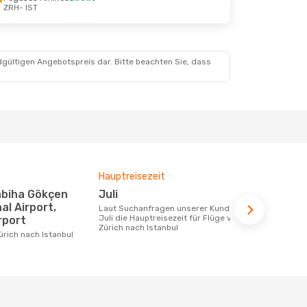
ZRH
- IST
. Aug.
dgültigen Angebotspreis dar. Bitte beachten Sie, dass
Hauptreisezeit
Fluggesell
Flugstreck
Juli
Fly Viking, Pegasus Airlines,
al Airport,
Laut Suchanfragen unserer Kunden ist
Turkish A
Juli die Hauptreisezeit für Flüge von
rport
Zürich nach Istanbul
Fluggesellschaften die Flüge von Zürich
nach Istanbu