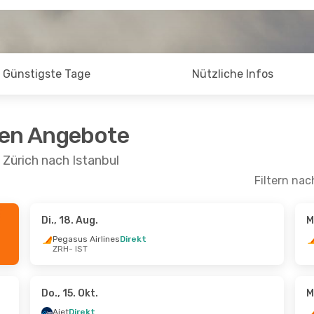
Günstigste Tage
Nützliche Infos
ten Angebote
 Zürich nach Istanbul
Filtern nac
Di., 18. Aug.
M
ept.
- Mi., 30. Sept.
Di., 20. Okt.
- Mi., 21. 
Pegasus Airlines
Direkt
ZRH
- IST
kt
Pegasus Airlines
Direkt
ZRH
- IST
kt
Ajet
Direkt
IST
- ZRH
Do., 15. Okt.
M
Ajet
Direkt