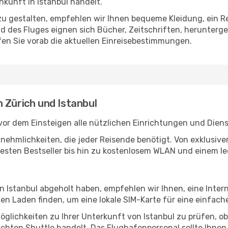
kunft in Istanbul handelt.
u gestalten, empfehlen wir Ihnen bequeme Kleidung, ein R
des Fluges eignen sich Bücher, Zeitschriften, herunterge
en Sie vorab die aktuellen Einreisebestimmungen.
 Zürich und Istanbul
vor dem Einsteigen alle nützlichen Einrichtungen und Dien
Annehmlichkeiten, die jeder Reisende benötigt. Von exklus
esten Bestseller bis hin zu kostenlosem WLAN und einem lec
in Istanbul abgeholt haben, empfehlen wir Ihnen, eine Inte
n Laden finden, um eine lokale SIM-Karte für eine einfache
glichkeiten zu Ihrer Unterkunft von Istanbul zu prüfen, ob 
uchten Shuttle handelt. Das Flughafenpersonal sollte Ihnen