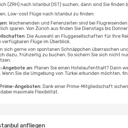
h (ZRH) nach Istanbul (IST) suchen, dann sind Sie finden b
lfen, Low-cost Flüge nach Istanbul zu finden:
gen
: Wochenenden und Ferienzeiten sind bei Flugreisenden b
tlich sparen. Von Zürich aus finden Sie Dienstags bis Donne
ellschaften
: Die Auswahl an Fluggesellschaften für Ihre Rei
 verfügbaren Flüge im Überblick.
en sich gerne von spontanen Schnäppchen überraschen und
och dazu, frühzeitig zu buchen. So sichern Sie sich nicht n
tzen.
ak-Angebote an
: Planen Sie einen Hotelaufenthalt? Dann we
. Wenn Sie die Umgebung von Türkei erkunden möchten, find
o Prime-Angeboten
: Dank einer Prime-Mitgliedschaft sicher
abei maximale Flexibilität.
Istanbul anfliegen