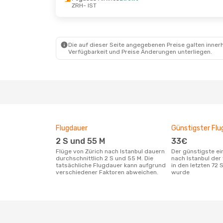
ZRH
- IST
Mi., 2. Sept.
- Do., 10. Sept.
Mo., 12. O
Ajet
Direkt
Pegasus 
ZRH
- IST
ZRH
- IST
Pegasus Airlines
Direkt
Air Serbi
IST
- ZRH
IST
- ZRH
Die auf dieser Seite angegebenen Preise galten innerh
Verfügbarkeit und Preise Änderungen unterliegen.
Flugdauer
Günstigster Flu
2 S und 55 M
33€
Flüge von Zürich nach Istanbul dauern
Der günstigste einfache Flug von Zürich
durchschnittlich 2 S und 55 M. Die
nach Istanbul der
tatsächliche Flugdauer kann aufgrund
in den letzten 72
verschiedener Faktoren abweichen.
wurde