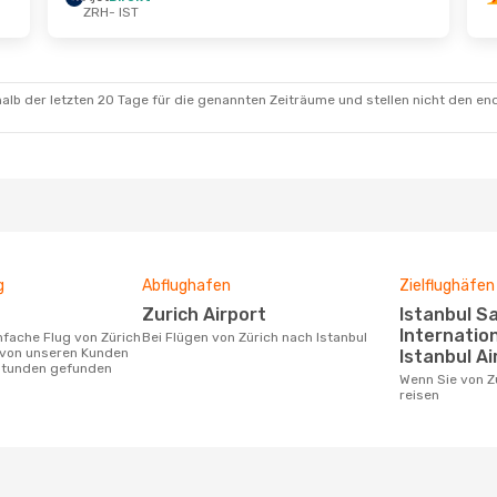
ZRH
- IST
kt.
- Fr., 16. Okt.
Do., 20. Aug.
- Do., 20
Airlines
Direkt
Ajet
Direkt
ZRH
- IST
a
1 Zwischenstopp
Pegasus Airlines
Direkt
IST
- ZRH
alb der letzten 20 Tage für die genannten Zeiträume und stellen nicht den en
g
Abflughafen
Zielflughäfen
Zurich Airport
Istanbul Sabiha Gökçen
Internation
Bei Flügen von Zürich nach Istanbul
 von unseren Kunden
Istanbul Ai
 Stunden gefunden
Wenn Sie von Zürich nach Istanbul
reisen