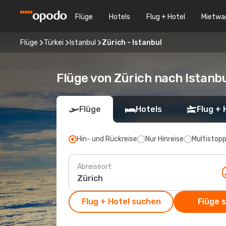
Flüge
Hotels
Flug + Hotel
Mietwa
Flüge
Türkei
Istanbul
Zürich - Istanbul
Flüge von Zürich nach Istanb
Flüge
Hotels
Flug + 
Hin- und Rückreise
Nur Hinreise
Multistop
Abreiseort
Flug + Hotel suchen
Flüge 