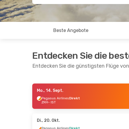
Beste Angebote
Entdecken Sie die bes
Entdecken Sie die günstigsten Flüge von
Mo., 14. Sept.
Do., 17. Sept.
- Mo., 21. Sept.
Mi., 23. S
Pegasus Airlines
Direkt
ZRH
- IST
Pegasus Airlines
Direkt
Ajet
Dire
ZRH
- IST
ZRH
- IST
Pegasus Airlines
Direkt
Ajet
Dire
IST
- ZRH
IST
- ZRH
Di., 20. Okt.
Pegasus Airlines
Direkt