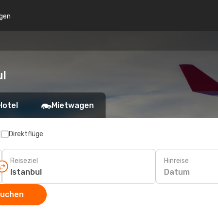
gen
ul
Hotel
Mietwagen
p
Direktflüge
Reiseziel
Hinreise
Datum
suchen