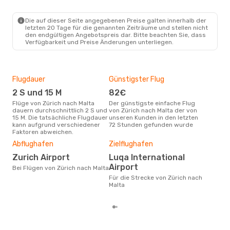
1 Zwischenstopp
ZRH
- MLA
ITA Airways
Die auf dieser Seite angegebenen Preise galten innerhalb der
1 Zwischenstopp
letzten 20 Tage für die genannten Zeiträume und stellen nicht
MLA
- ZRH
den endgültigen Angebotspreis dar. Bitte beachten Sie, dass
Verfügbarkeit und Preise Änderungen unterliegen.
Flugdauer
Günstigster Flug
Hau
2 S und 15 M
82€
Jul
Flüge von Zürich nach Malta
Der günstigste einfache Flug
Laut Suchanfragen unserer
dauern durchschnittlich 2 S und
von Zürich nach Malta der von
Kund
15 M. Die tatsächliche Flugdauer
unseren Kunden in den letzten
Haup
kann aufgrund verschiedener
72 Stunden gefunden wurde
Züri
Faktoren abweichen.
Dur
Abflughafen
Zielflughafen
22
Zurich Airport
Luqa International
Der durchschnittliche Preis für
Airport
Flüg
Bei Flügen von Zürich nach Malta
betr
Für die Strecke von Zürich nach
wurd
Malta
Mon