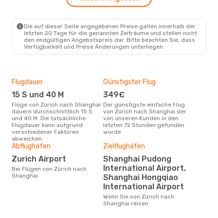
Mi., 21. Okt.
- Di., 27. Okt.
Turkish Airlines
1 Zwischenstopp
ZRH
- SHA
Die auf dieser Seite angegebenen Preise galten innerhalb der
Turkish Airlines
1 Zwischenstopp
letzten 20 Tage für die genannten Zeiträume und stellen nicht
SHA
- ZRH
den endgültigen Angebotspreis dar. Bitte beachten Sie, dass
Verfügbarkeit und Preise Änderungen unterliegen.
Flugdauer
Günstigster Flug
Hau
15 S und 40 M
349€
Jul
Flüge von Zürich nach Shanghai
Der günstigste einfache Flug
Laut Suchanfragen unserer
dauern durchschnittlich 15 S
von Zürich nach Shanghai der
Kund
und 40 M. Die tatsächliche
von unseren Kunden in den
Haup
Flugdauer kann aufgrund
letzten 72 Stunden gefunden
Zür
verschiedener Faktoren
wurde
abweichen.
Abflughafen
Zielflughäfen
Dur
Zurich Airport
Shanghai Pudong
8
International Airport,
Bei Flügen von Zürich nach
Der durchschnittliche Preis für
Shanghai
Shanghai Hongqiao
Flü
betr
International Airport
wurd
Wenn Sie von Zürich nach
Mon
Shanghai reisen