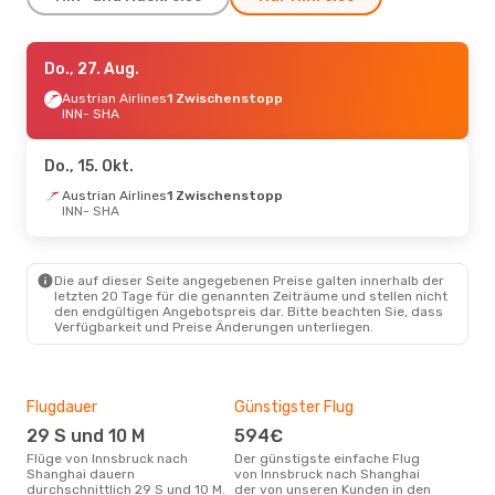
Fr., 16. Okt.
Do., 27. Aug.
- So., 25. Okt.
Lufthansa
Austrian Airlines
1 Zwischenstopp
1 Zwischenstopp
INN
INN
- SHA
- SHA
Air China
2 Zwischenstopps
SHA
- INN
Do., 15. Okt.
Austrian Airlines
1 Zwischenstopp
INN
- SHA
Die auf dieser Seite angegebenen Preise galten innerhalb der
letzten 20 Tage für die genannten Zeiträume und stellen nicht
den endgültigen Angebotspreis dar. Bitte beachten Sie, dass
Verfügbarkeit und Preise Änderungen unterliegen.
Flugdauer
Günstigster Flug
Hau
29 S und 10 M
594€
Jul
Flüge von Innsbruck nach
Der günstigste einfache Flug
Laut Suchanfragen unserer
Shanghai dauern
von Innsbruck nach Shanghai
Kund
durchschnittlich 29 S und 10 M.
der von unseren Kunden in den
Haup