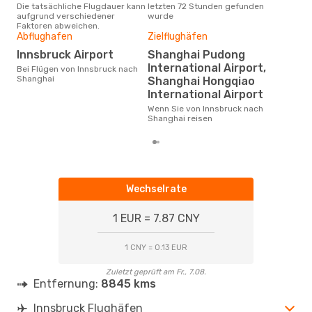
Die tatsächliche Flugdauer kann
letzten 72 Stunden gefunden
Inn
aufgrund verschiedener
wurde
Faktoren abweichen.
Abflughafen
Zielflughäfen
Gün
Innsbruck Airport
Shanghai Pudong
Ap
International Airport,
Bei Flügen von Innsbruck nach
Shanghai
September ist die beste Zeit um
Shanghai Hongqiao
gün
International Airport
nac
Wenn Sie von Innsbruck nach
Shanghai reisen
Wechselrate
1 EUR = 7.87 CNY
1 CNY = 0.13 EUR
Zuletzt geprüft am Fr., 7.08.
Entfernung:
8845 kms
Innsbruck Flughäfen