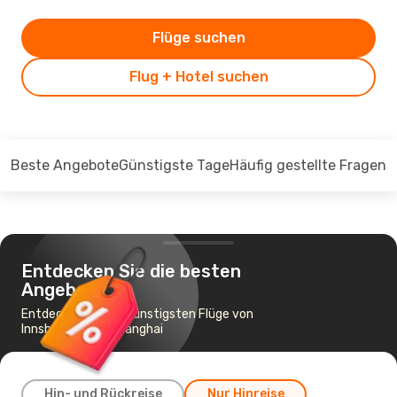
Flüge suchen
Flug + Hotel suchen
Beste Angebote
Günstigste Tage
Häufig gestellte Fragen
Entdecken Sie die besten
Angebote
Entdecken Sie die günstigsten Flüge von
Innsbruck nach Shanghai
Hin- und Rückreise
Nur Hinreise