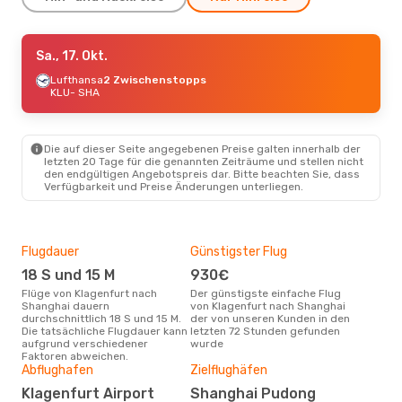
Di., 22. Sept.
Sa., 17. Okt.
- Di., 29. Sept.
Lufthansa
Lufthansa
2 Zwischenstopps
2 Zwischenstopps
KLU
KLU
- SHA
- SHA
Lufthansa
2 Zwischenstopps
SHA
- KLU
Die auf dieser Seite angegebenen Preise galten innerhalb der
Sa., 17. Okt.
- So., 18. Okt.
letzten 20 Tage für die genannten Zeiträume und stellen nicht
den endgültigen Angebotspreis dar. Bitte beachten Sie, dass
Lufthansa
2 Zwischenstopps
Verfügbarkeit und Preise Änderungen unterliegen.
KLU
- SHA
Lufthansa
2 Zwischenstopps
SHA
- KLU
Flugdauer
Günstigster Flug
Hau
Di., 15. Sept.
- Fr., 18. Sept.
18 S und 15 M
930€
Jul
Austrian Airlines
Flüge von Klagenfurt nach
Der günstigste einfache Flug
Laut Suchanfragen unserer
1 Zwischenstopp
Shanghai dauern
von Klagenfurt nach Shanghai
Kund
KLU
- SHA
durchschnittlich 18 S und 15 M.
der von unseren Kunden in den
Haup
Austrian Airlines
Die tatsächliche Flugdauer kann
letzten 72 Stunden gefunden
Kla
1 Zwischenstopp
aufgrund verschiedener
wurde
SHA
- KLU
Faktoren abweichen.
Abflughafen
Zielflughäfen
Gün
Klagenfurt Airport
Shanghai Pudong