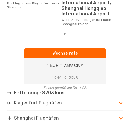
Jul
International Airport,
Bei Flügen von Klagenfurt nach
Shanghai
April ist die beste Zeit um
Shanghai Hongqiao
gün
International Airport
nac
Wenn Sie von Klagenfurt nach
Shanghai reisen
Wechselrate
1 EUR = 7.89 CNY
1 CNY = 0.13 EUR
Zuletzt geprüft am Do., 6.08.
Entfernung:
8703 kms
Klagenfurt Flughäfen
Shanghai Flughäfen