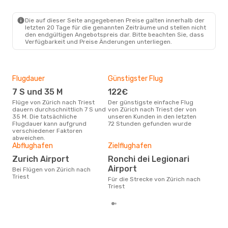
ZRH
- TRS
Lufthansa
1 Zwischenstopp
TRS
- ZRH
Die auf dieser Seite angegebenen Preise galten innerhalb der
letzten 20 Tage für die genannten Zeiträume und stellen nicht
den endgültigen Angebotspreis dar. Bitte beachten Sie, dass
Verfügbarkeit und Preise Änderungen unterliegen.
Flugdauer
Günstigster Flug
Hau
7 S und 35 M
122€
M
Flüge von Zürich nach Triest
Der günstigste einfache Flug
Laut Suchanfragen unserer
dauern durchschnittlich 7 S und
von Zürich nach Triest der von
Kund
35 M. Die tatsächliche
unseren Kunden in den letzten
Haup
Flugdauer kann aufgrund
72 Stunden gefunden wurde
Züri
verschiedener Faktoren
abweichen.
Gün
Abflughafen
Zielflughafen
Ju
Zurich Airport
Ronchi dei Legionari
Februar ist die beste Zeit um
Airport
Bei Flügen von Zürich nach
gün
Triest
Für die Strecke von Zürich nach
Trie
Triest