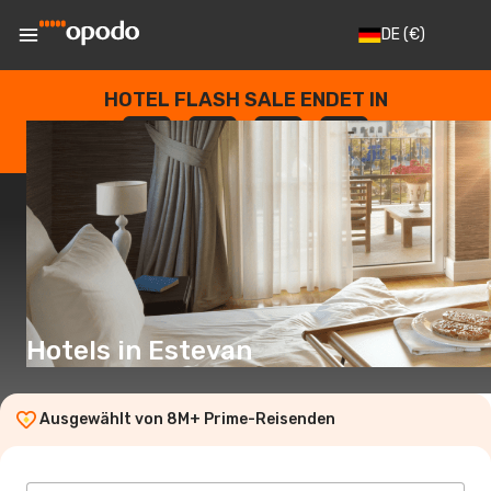
DE
(€)
HOTEL FLASH SALE ENDET IN
--
:
--
:
--
:
--
TAGE
STUNDEN
MINUTEN
SEKUNDEN
Hotels in Estevan
Ausgewählt von 8M+ Prime-Reisenden