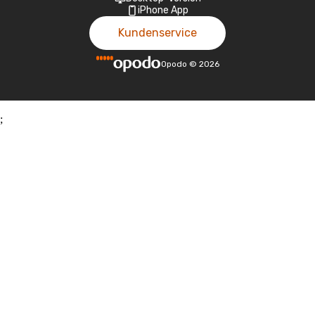
iPhone App
Kundenservice
Opodo
©
2026
;