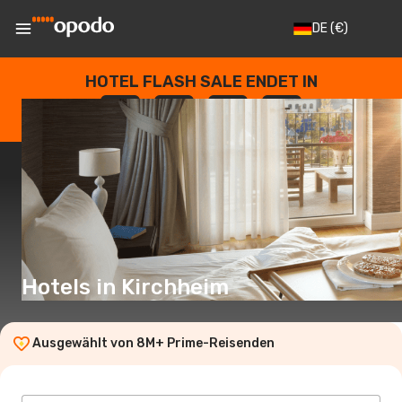
DE
(€)
HOTEL FLASH SALE ENDET IN
--
:
--
:
--
:
--
TAGE
STUNDEN
MINUTEN
SEKUNDEN
Hotels in Kirchheim
Ausgewählt von 8M+ Prime-Reisenden