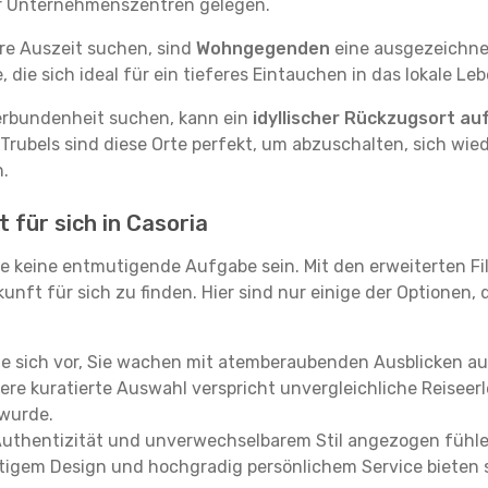
er Unternehmenszentren gelegen.
re Auszeit suchen, sind
Wohngegenden
eine ausgezeichnet
ie sich ideal für ein tieferes Eintauchen in das lokale Le
erbundenheit suchen, kann ein
idyllischer Rückzugsort au
 Trubels sind diese Orte perfekt, um abzuschalten, sich wie
.
 für sich in Casoria
e keine entmutigende Aufgabe sein. Mit den erweiterten Fi
kunft für sich zu finden. Hier sind nur einige der Optionen,
ie sich vor, Sie wachen mit atemberaubenden Ausblicken a
re kuratierte Auswahl verspricht unvergleichliche Reiseerle
 wurde.
Authentizität und unverwechselbarem Stil angezogen fühle
rtigem Design und hochgradig persönlichem Service bieten s