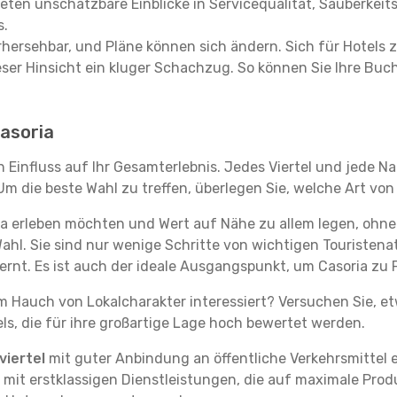
ieten unschätzbare Einblicke in Servicequalität, Sauberke
s.
hersehbar, und Pläne können sich ändern. Sich für Hotels z
 dieser Hinsicht ein kluger Schachzug. So können Sie Ihre
Casoria
n Einfluss auf Ihr Gesamterlebnis. Jedes Viertel und jede 
m die beste Wahl zu treffen, überlegen Sie, welche Art von
ia erleben möchten und Wert auf Nähe zu allem legen, ohn
Wahl. Sie sind nur wenige Schritte von wichtigen Touristen
nt. Es ist auch der ideale Ausgangspunkt, um Casoria zu 
em Hauch von Lokalcharakter interessiert? Versuchen Sie, e
ls, die für ihre großartige Lage hoch bewertet werden.
iertel
mit guter Anbindung an öffentliche Verkehrsmittel e
it erstklassigen Dienstleistungen, die auf maximale Produk