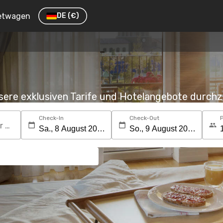
etwagen
DE
(€)
nsere exklusiven Tarife und Hotelangebote durc
Check-In
Check-Out
Suchen Sie nach einem Reiseziel oder Hotel