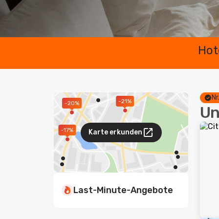
Hot
Nr
-21%
-20%
Un
-17%
Karte erkunden
Last-Minute-Angebote