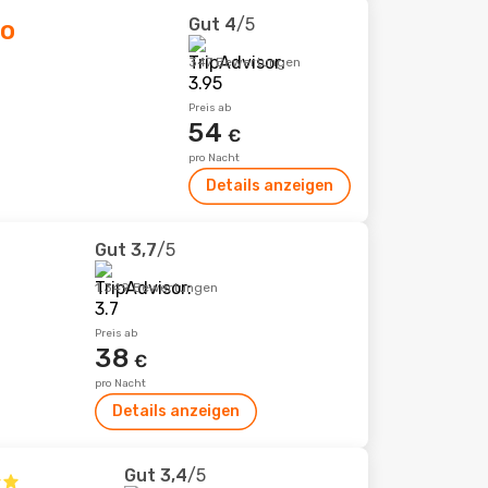
Gut
4
/5
ro
347 Bewertungen
Preis ab
54
€
pro Nacht
Details anzeigen
Gut
3,7
/5
1.349 Bewertungen
Preis ab
38
€
pro Nacht
Details anzeigen
Gut
3,4
/5