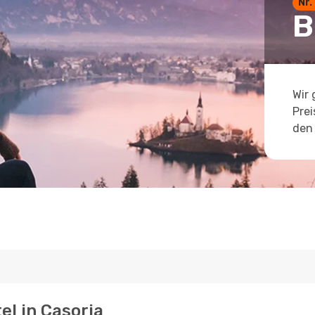
Nr.
B
Wir 
Prei
den 
el in Casoria