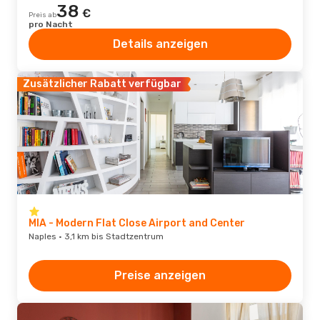
38
€
Preis ab
pro Nacht
Details anzeigen
Zusätzlicher Rabatt verfügbar
MIA - Modern Flat Close Airport and Center
Naples · 3,1 km bis Stadtzentrum
Preise anzeigen