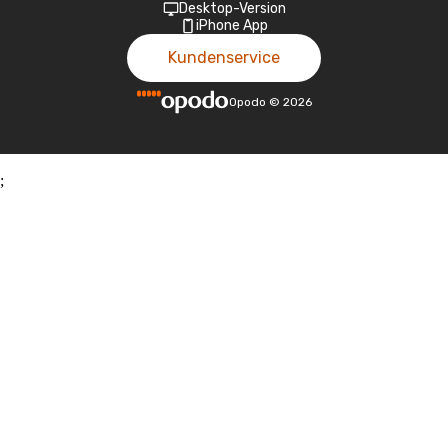
Desktop-Version
iPhone App
Kundenservice
Opodo
©
2026
;