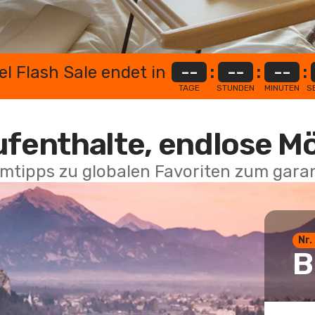
el Flash Sale endet in
--
:
--
:
--
:
TAGE
STUNDEN
MINUTEN
S
ufenthalte, endlose M
mtipps zu globalen Favoriten zum garan
Nr.
B