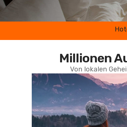
Hot
Millionen A
Von lokalen Gehei