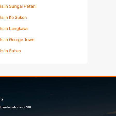
ls in Sungai Petani
ls in Ko Sukon
ls in Langkawi
ls in George Town
ls in Satun
tz
hland mindestens 100