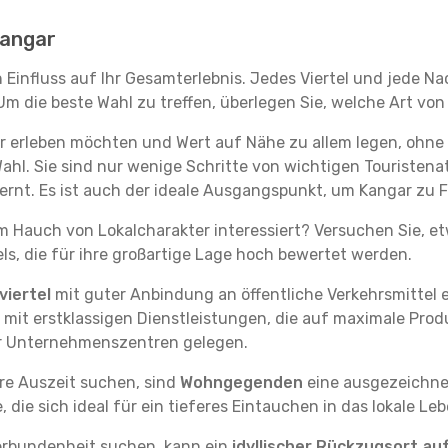
Kangar
 Einfluss auf Ihr Gesamterlebnis. Jedes Viertel und jede N
m die beste Wahl zu treffen, überlegen Sie, welche Art von
r erleben möchten und Wert auf Nähe zu allem legen, ohne
Wahl. Sie sind nur wenige Schritte von wichtigen Touristen
nt. Es ist auch der ideale Ausgangspunkt, um Kangar zu 
em Hauch von Lokalcharakter interessiert? Versuchen Sie, e
ls, die für ihre großartige Lage hoch bewertet werden.
iertel
mit guter Anbindung an öffentliche Verkehrsmittel e
it erstklassigen Dienstleistungen, die auf maximale Produk
er Unternehmenszentren gelegen.
re Auszeit suchen, sind
Wohngegenden
eine ausgezeichnet
ie sich ideal für ein tieferes Eintauchen in das lokale Le
erbundenheit suchen, kann ein
idyllischer Rückzugsort au