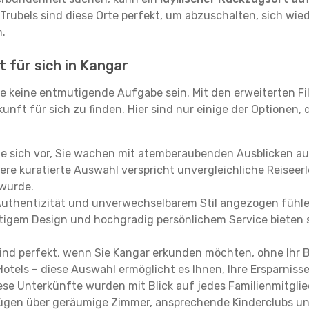
 Trubels sind diese Orte perfekt, um abzuschalten, sich wie
.
 für sich in Kangar
e keine entmutigende Aufgabe sein. Mit den erweiterten Fi
kunft für sich zu finden. Hier sind nur einige der Optionen,
ie sich vor, Sie wachen mit atemberaubenden Ausblicken a
re kuratierte Auswahl verspricht unvergleichliche Reiseerle
 wurde.
Authentizität und unverwechselbarem Stil angezogen fühle
rtigem Design und hochgradig persönlichem Service bieten s
ind perfekt, wenn Sie Kangar erkunden möchten, ohne Ihr
Hotels – diese Auswahl ermöglicht es Ihnen, Ihre Ersparnis
se Unterkünfte wurden mit Blick auf jedes Familienmitglied
rfügen über geräumige Zimmer, ansprechende Kinderclubs und