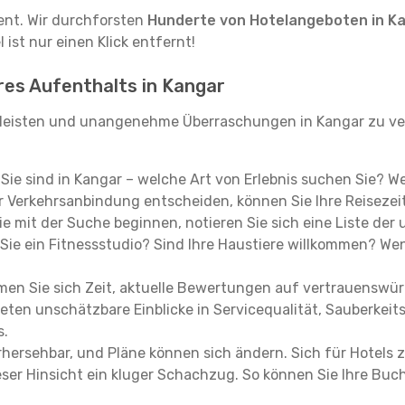
tent. Wir durchforsten
Hunderte von Hotelangeboten in K
ist nur einen Klick entfernt!
hres Aufenthalts in Kangar
leisten und unangenehme Überraschungen in Kangar zu ver
, Sie sind in Kangar – welche Art von Erlebnis suchen Sie? W
 Verkehrsanbindung entscheiden, können Sie Ihre Reisezeit
e mit der Suche beginnen, notieren Sie sich eine Liste der
Sie ein Fitnessstudio? Sind Ihre Haustiere willkommen? Wenn
en Sie sich Zeit, aktuelle Bewertungen auf vertrauenswürd
ieten unschätzbare Einblicke in Servicequalität, Sauberke
s.
hersehbar, und Pläne können sich ändern. Sich für Hotels z
 dieser Hinsicht ein kluger Schachzug. So können Sie Ihre