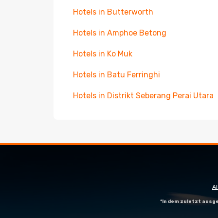
Hotels in Butterworth
Hotels in Amphoe Betong
Hotels in Ko Muk
Hotels in Batu Ferringhi
Hotels in Distrikt Seberang Perai Utara
A
*In dem zuletzt aus