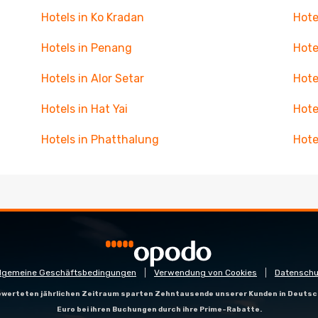
Hotels in Ko Kradan
Hote
Hotels in Penang
Hote
Hotels in Alor Setar
Hote
Hotels in Hat Yai
Hote
Hotels in Phatthalung
Hote
llgemeine Geschäftsbedingungen
Verwendung von Cookies
Datenschu
gewerteten jährlichen Zeitraum sparten Zehntausende unserer Kunden in Deutsc
Euro bei ihren Buchungen durch ihre Prime-Rabatte.