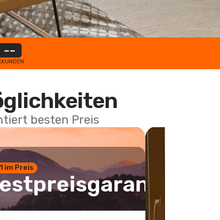
--
EKUNDEN
öglichkeiten
tiert besten Preis
 1 im Preis
estpreisgarantie