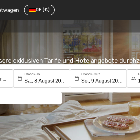
etwagen
DE
(€)
nsere exklusiven Tarife und Hotelangebote durc
Check-In
Check-Out
Suchen Sie nach einem Reiseziel oder Hotel