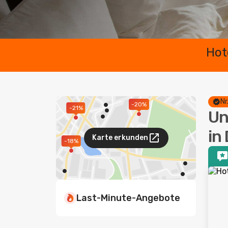
Hot
Nr
-20%
-21%
Un
in
Karte erkunden
-18%
Last-Minute-Angebote