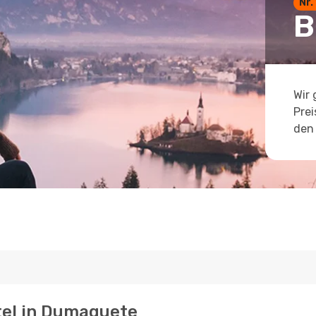
Nr.
B
Wir 
Prei
den 
otel in Dumaguete