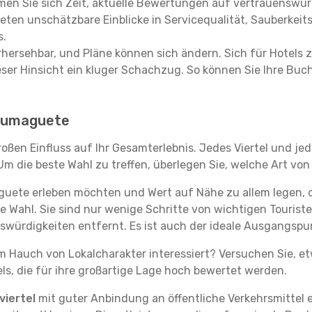
en Sie sich Zeit, aktuelle Bewertungen auf vertrauenswürd
ieten unschätzbare Einblicke in Servicequalität, Sauberke
s.
hersehbar, und Pläne können sich ändern. Sich für Hotels z
 dieser Hinsicht ein kluger Schachzug. So können Sie Ihre
n Dumaguete
oßen Einfluss auf Ihr Gesamterlebnis. Jedes Viertel und je
m die beste Wahl zu treffen, überlegen Sie, welche Art von
guete erleben möchten und Wert auf Nähe zu allem legen,
te Wahl. Sie sind nur wenige Schritte von wichtigen Tourist
ürdigkeiten entfernt. Es ist auch der ideale Ausgangsp
em Hauch von Lokalcharakter interessiert? Versuchen Sie, e
ls, die für ihre großartige Lage hoch bewertet werden.
iertel
mit guter Anbindung an öffentliche Verkehrsmittel e