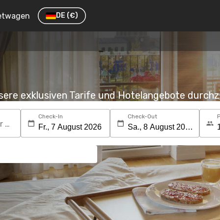
etwagen
DE
(€)
nsere exklusiven Tarife und Hotelangebote durc
Check-In
Check-Out
Suchen Sie nach einem Reiseziel oder Hotel