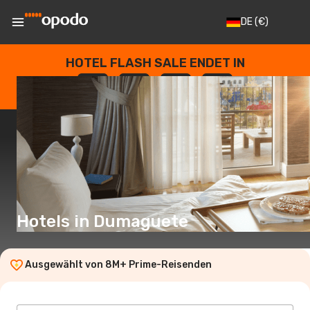
DE
(€)
HOTEL FLASH SALE ENDET IN
--
:
--
:
--
:
--
TAGE
STUNDEN
MINUTEN
SEKUNDEN
Hotels in Dumaguete
Ausgewählt von 8M+ Prime-Reisenden