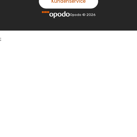
Kundenservice
Opodo
©
2026
;