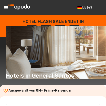
DE
(€)
HOTEL FLASH SALE ENDET IN
--
:
--
:
--
:
--
TAGE
STUNDEN
MINUTEN
SEKUNDEN
Hotels in General Santos
Ausgewählt von 8M+ Prime-Reisenden