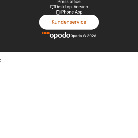
Press office
Desktop-Version
iPhone App
Kundenservice
Opodo
©
2026
;