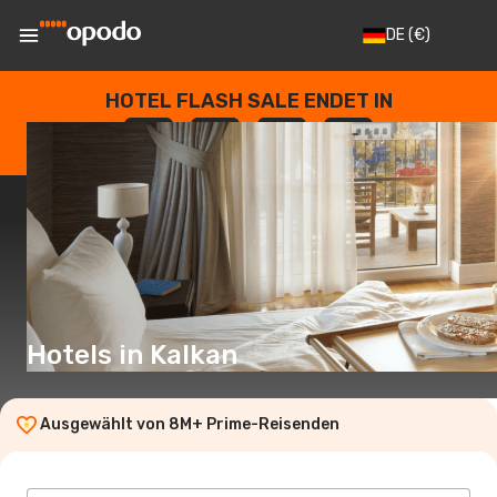
DE
(€)
HOTEL FLASH SALE ENDET IN
--
:
--
:
--
:
--
TAGE
STUNDEN
MINUTEN
SEKUNDEN
Hotels in Kalkan
Ausgewählt von 8M+ Prime-Reisenden