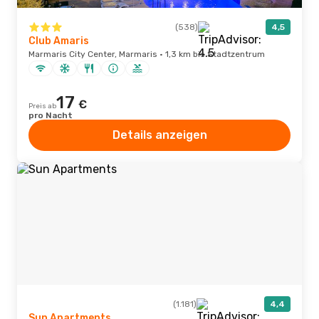
(538)
4,5
Club Amaris
Marmaris City Center, Marmaris · 1,3 km bis Stadtzentrum
17
€
Preis ab
pro Nacht
Details anzeigen
(1.181)
4,4
Sun Apartments