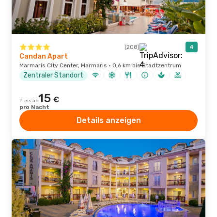
(208)
4
Candan Apart
Marmaris City Center, Marmaris · 0,6 km bis Stadtzentrum
Zentraler Standort
15
€
Preis ab
pro Nacht
Details anzeigen