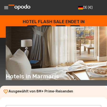
DE
(€)
HOTEL FLASH SALE ENDET IN
--
:
--
:
--
:
--
TAGE
STUNDEN
MINUTEN
SEKUNDEN
Hotels in Marmaris
Ausgewählt von 8M+ Prime-Reisenden