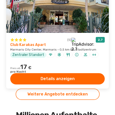
(5)
2,7
Club Karakas Apart
Marmaris City Center, Marmaris · 0,5 km bis Stadtzentrum
Zentraler Standort
17
€
Preis ab
pro Nacht
Details anzeigen
Weitere Angebote entdecken