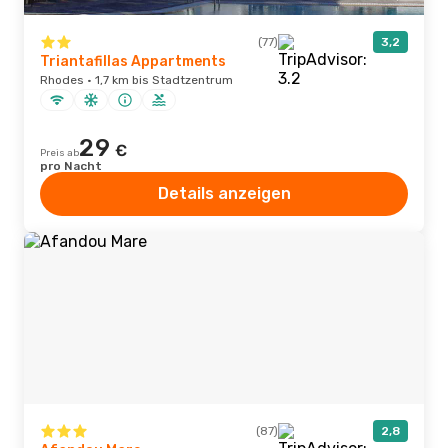
(77)
3,2
Triantafillas Appartments
Rhodes · 1,7 km bis Stadtzentrum
29
€
Preis ab
pro Nacht
Details anzeigen
(87)
2,8