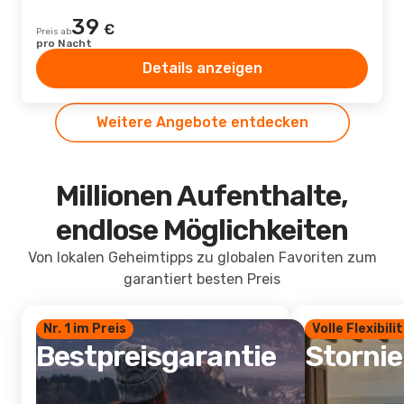
39
€
Preis ab
pro Nacht
Details anzeigen
Weitere Angebote entdecken
Millionen Aufenthalte,
endlose Möglichkeiten
Von lokalen Geheimtipps zu globalen Favoriten zum
garantiert besten Preis
Nr. 1 im Preis
Volle Flexibili
Bestpreisgarantie
Storni