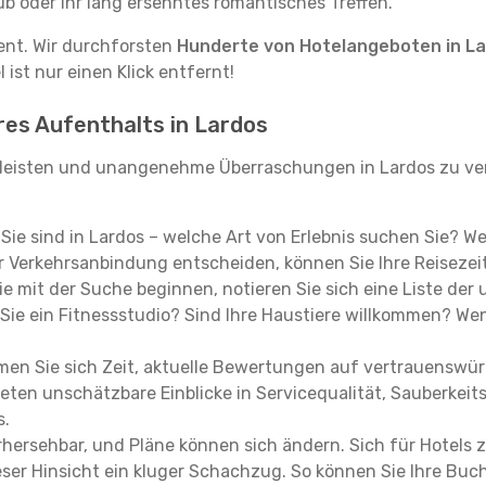
ub oder Ihr lang ersehntes romantisches Treffen.
tent. Wir durchforsten
Hunderte von Hotelangeboten in L
ist nur einen Klick entfernt!
hres Aufenthalts in Lardos
leisten und unangenehme Überraschungen in Lardos zu ver
, Sie sind in Lardos – welche Art von Erlebnis suchen Sie? W
 Verkehrsanbindung entscheiden, können Sie Ihre Reisezeit
e mit der Suche beginnen, notieren Sie sich eine Liste der
Sie ein Fitnessstudio? Sind Ihre Haustiere willkommen? Wenn
en Sie sich Zeit, aktuelle Bewertungen auf vertrauenswürd
ieten unschätzbare Einblicke in Servicequalität, Sauberke
s.
hersehbar, und Pläne können sich ändern. Sich für Hotels z
 dieser Hinsicht ein kluger Schachzug. So können Sie Ihre