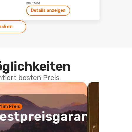
pro Nacht
Details anzeigen
ecken
öglichkeiten
tiert besten Preis
 1 im Preis
estpreisgarantie