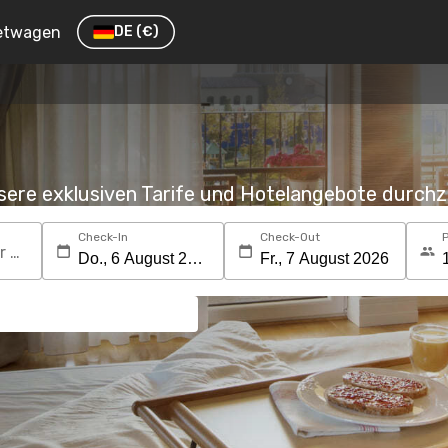
etwagen
DE
(€)
nsere exklusiven Tarife und Hotelangebote durc
Check-In
Check-Out
Suchen Sie nach einem Reiseziel oder Hotel