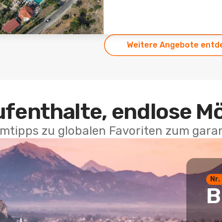
Weitere Angebote entd
ufenthalte, endlose M
mtipps zu globalen Favoriten zum garan
Nr.
B