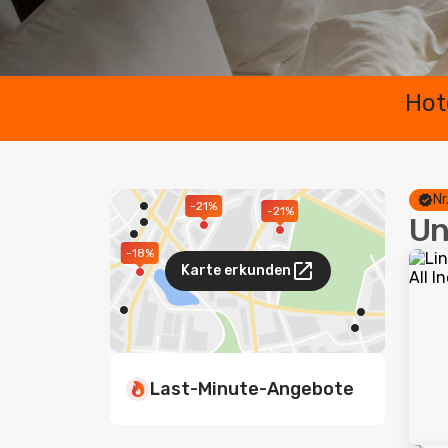
Hot
Nr
-21%
-21%
Un
-18%
Karte erkunden
Last-Minute-Angebote