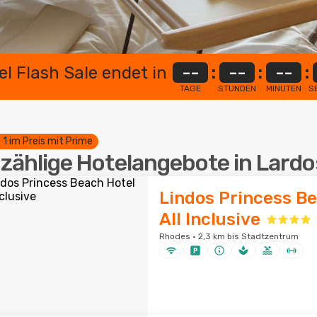
el Flash Sale endet in
--
:
--
:
--
:
TAGE
STUNDEN
MINUTEN
S
. 1 im Preis mit Prime
zählige Hotelangebote in Lardo
Lindos Princess B
All Inclusive
Rhodes · 2,3 km bis Stadtzentrum