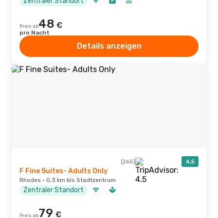
Zentraler Standort
48
€
Preis ab
pro Nacht
Details anzeigen
(265)
4,5
F Fine Suites- Adults Only
Rhodes · 0,3 km bis Stadtzentrum
Zentraler Standort
79
€
Preis ab