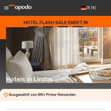
DE
(€)
HOTEL FLASH SALE ENDET IN
--
:
--
:
--
:
--
TAGE
STUNDEN
MINUTEN
SEKUNDEN
Hotels in Lindos
Ausgewählt von 8M+ Prime-Reisenden