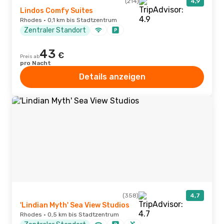
(214)
4,9
Lindos Comfy Suites
Rhodes · 0,1 km bis Stadtzentrum
Zentraler Standort
43
€
Preis ab
pro Nacht
Details anzeigen
(358)
4,7
'Lindian Myth' Sea View Studios
Rhodes · 0,5 km bis Stadtzentrum