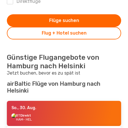
Direktflüge
Flüge suchen
Flug + Hotel suchen
Günstige Flugangebote von
Hamburg nach Helsinki
Jetzt buchen, bevor es zu spät ist
airBaltic Flüge von Hamburg nach
Helsinki
So., 30. Aug.
BT
Direkt
HAM
- HEL