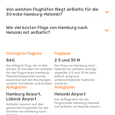
Von welchen Flughäfen fliegt airBaltic für die
Strecke Hamburg-Helsinki?
Wie viel kosten Flüge von Hamburg nach
Helsinki mit airBaltic?
Günstigster Flugpreis
Flugdauer
86€
2 S und 30 M
Der billigste Flug, der in den
Der Flug von Hamburg nach
letzten 72 Stunden mit airBaltic
Helsinki mit airBaltic beträgt
für die Flugstrecke Hamburg-
ungefähr 2 S und 30 M, kann
Helsinki beobachtet wurde,
jedoch aufgrund
basierend auf den Buchungen
unterschiedlicher Faktoren
unserer Kundinnen und Kunden.
variieren.
Abflughäfen
Anflughafen
Hamburg Airport,
Helsinki Airport
Lübeck Airport
Der Anflughafen für die
Flugstrecke Hamburg-Helsinki
airBaltic operiert auf den
mit airBaltic ist Helsinki Airport.
genannten Flughäfen für die
Strecke von Hamburg nach
Helsinki