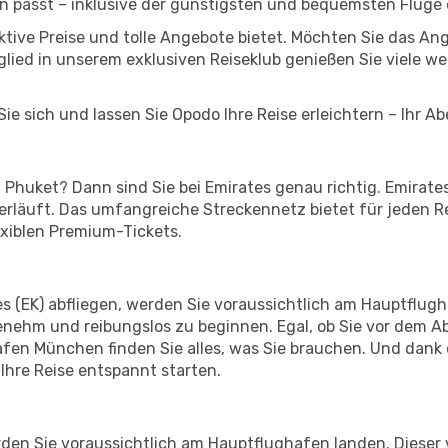
n passt – inklusive der günstigsten und bequemsten Flüge
aktive Preise und tolle Angebote bietet. Möchten Sie das 
lied in unserem exklusiven Reiseklub genießen Sie viele wei
ie sich und lassen Sie Opodo Ihre Reise erleichtern – Ihr A
huket? Dann sind Sie bei Emirates genau richtig. Emirates
 verläuft. Das umfangreiche Streckennetz bietet für jeden 
exiblen Premium-Tickets.
(EK) abfliegen, werden Sie voraussichtlich am Hauptflugha
enehm und reibungslos zu beginnen. Egal, ob Sie vor dem A
en München finden Sie alles, was Sie brauchen. Und dank 
Ihre Reise entspannt starten.
en Sie voraussichtlich am Hauptflughafen landen. Dieser v