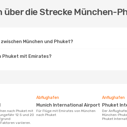
en über die Strecke München-P
s zwischen München und Phuket?
h Phuket mit Emirates?
Abflughafen
Anflughafen
M
Munich International Airport
Phuket In
Für Flüge mit Emirates von München
Der Anflughafen für die Flugstrecke
ungefähr 12 S und 20
nach Phuket
München-Phuket
ufgrund
Phuket Internat
Faktoren variieren.