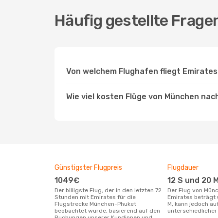
Häufig gestellte Frag
Von welchem Flughafen fliegt Emirate
Wie viel kosten Flüge von München nac
Günstigster Flugpreis
Flugdauer
1049€
12 S und 20 
Der billigste Flug, der in den letzten 72
Der Flug von München nach Phuket mit
Stunden mit Emirates für die
Emirates beträgt 
Flugstrecke München-Phuket
M, kann jedoch a
beobachtet wurde, basierend auf den
unterschiedlicher 
Buchungen unserer Kundinnen und