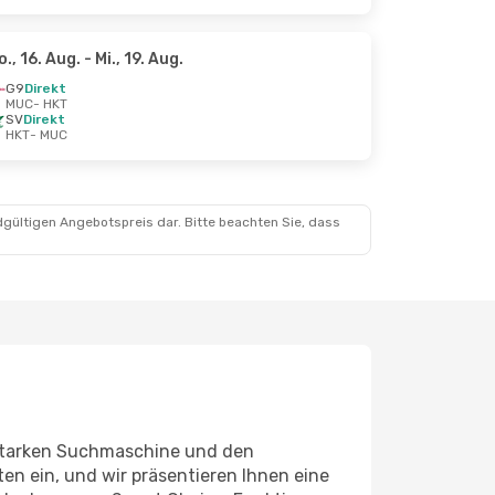
o., 16. Aug.
- Mi., 19. Aug.
G9
Direkt
MUC
- HKT
SV
Direkt
HKT
- MUC
dgültigen Angebotspreis dar. Bitte beachten Sie, dass
sstarken Suchmaschine und den
en ein, und wir präsentieren Ihnen eine