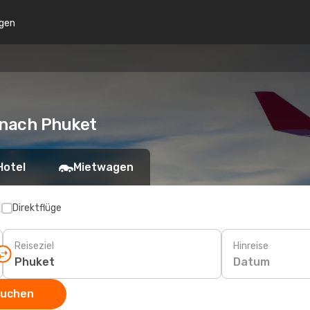
gen
 nach Phuket
Hotel
Mietwagen
p
Direktflüge
Reiseziel
Hinreise
Datum
suchen