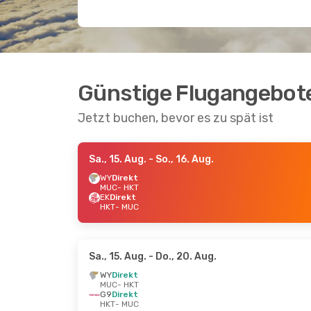
Günstige Flugangebot
Jetzt buchen, bevor es zu spät ist
Sa., 15. Aug.
- So., 16. Aug.
WY
Direkt
MUC
- HKT
EK
Direkt
HKT
- MUC
Sa., 15. Aug.
- Do., 20. Aug.
WY
Direkt
MUC
- HKT
G9
Direkt
HKT
- MUC