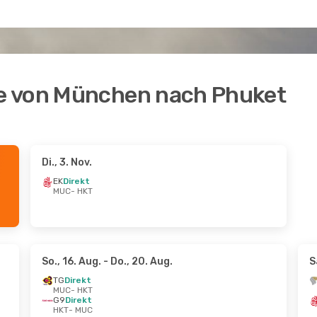
e von München nach Phuket
Di., 3. Nov.
EK
Direkt
MUC
- HKT
So., 16. Aug.
- Do., 20. Aug.
S
TG
Direkt
MUC
- HKT
G9
Direkt
HKT
- MUC