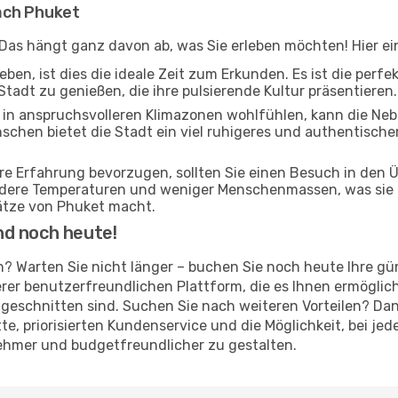
ach Phuket
 Das hängt ganz davon ab, was Sie erleben möchten! Hier ein
ben, ist dies die ideale Zeit zum Erkunden. Es ist die perf
Stadt zu genießen, die ihre pulsierende Kultur präsentieren.
ch in anspruchsvolleren Klimazonen wohlfühlen, kann die Ne
schen bietet die Stadt ein viel ruhigeres und authentischer
ere Erfahrung bevorzugen, sollten Sie einen Besuch in den
ildere Temperaturen und weniger Menschenmassen, was sie 
ätze von Phuket macht.
nd noch heute!
en? Warten Sie nicht länger – buchen Sie noch heute Ihre g
er benutzerfreundlichen Plattform, die es Ihnen ermöglich
geschnitten sind. Suchen Sie nach weiteren Vorteilen? Dan
atte, priorisierten Kundenservice und die Möglichkeit, bei 
nehmer und budgetfreundlicher zu gestalten.