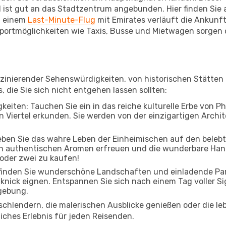
 ist gut an das Stadtzentrum angebunden. Hier finden Sie a
i einem
Last-Minute-Flug
mit Emirates verläuft die Ankunft 
ortmöglichkeiten wie Taxis, Busse und Mietwagen sorgen d
aszinierender Sehenswürdigkeiten, von historischen Stätte
, die Sie sich nicht entgehen lassen sollten:
keiten: Tauchen Sie ein in das reiche kulturelle Erbe von P
Viertel erkunden. Sie werden von der einzigartigen Archite
leben Sie das wahre Leben der Einheimischen auf den beleb
 an authentischen Aromen erfreuen und die wunderbare Han
 oder zwei zu kaufen!
inden Sie wunderschöne Landschaften und einladende Parks
cknick eignen. Entspannen Sie sich nach einem Tag voller S
gebung.
 schlendern, die malerischen Ausblicke genießen oder die 
iches Erlebnis für jeden Reisenden.