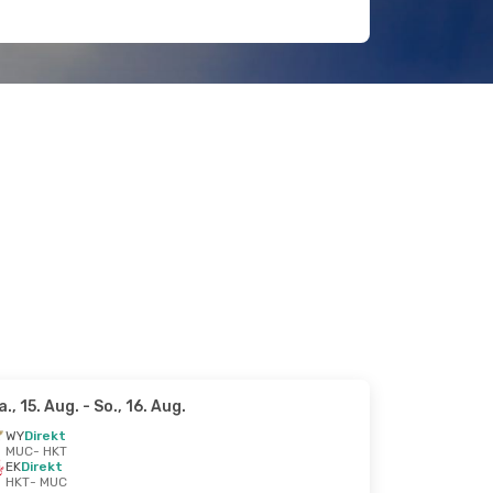
a., 15. Aug.
- So., 16. Aug.
WY
Direkt
MUC
- HKT
EK
Direkt
HKT
- MUC