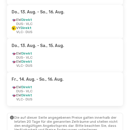
Do., 13. Aug.
- So., 16. Aug.
EW
Direkt
DUS
- VLC
VY
Direkt
VLC
- DUS
Do., 13. Aug.
- Sa., 15. Aug.
EW
Direkt
DUS
- VLC
EW
Direkt
VLC
- DUS
Fr., 14. Aug.
- So., 16. Aug.
EW
Direkt
DUS
- VLC
EW
Direkt
VLC
- DUS
Die auf dieser Seite angegebenen Preise galten innerhalb der
letzten 20 Tage für die genannten Zeiträume und stellen nicht
den endgültigen Angebotspreis dar. Bitte beachten Sie, dass
Verfügbarkeit und Preise Änderungen unterliegen.