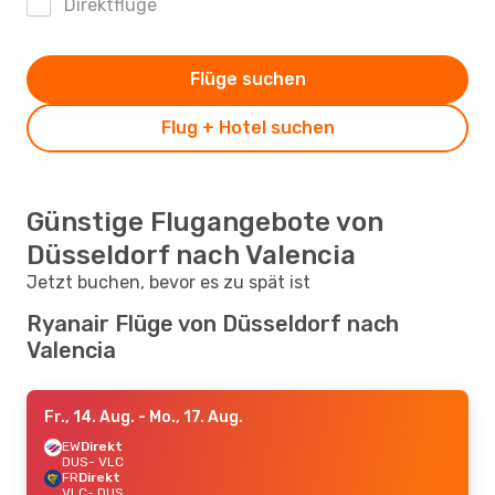
Direktflüge
Flüge suchen
Flug + Hotel suchen
Günstige Flugangebote von
Düsseldorf nach Valencia
Jetzt buchen, bevor es zu spät ist
Ryanair Flüge von Düsseldorf nach
Valencia
Fr., 14. Aug.
- Mo., 17. Aug.
EW
Direkt
DUS
- VLC
FR
Direkt
VLC
- DUS