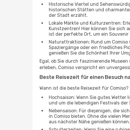
Historische Viertel und Sehenswürdig
historischen Stätten und charmanten 
der Stadt erzählt.
Lokale Märkte und Kulturzentren: Er
Kunstzentren! Hier können Sie sich
ist der perfekte Ort, um ein Souvenir
Naturattraktionen: Rund um Comiso f
Spaziergänge oder ein friedliches Pi
genießen Sie die Schönheit Ihrer Um
Egal, ob Sie durch faszinierende Museen
erleben, Comiso verspricht ein unvergess
Beste Reisezeit für einen Besuch n
Wann ist die beste Reisezeit für Comiso?
Hochsaison: Wenn Sie gutes Wetter lie
und um die lebendigen Festivals der 
Nebensaison: Für diejenigen, die si
in Comiso bieten. Ohne die vielen Men
aus nächster Nähe genießen können.
Schulterzeiten: Wenn Sie eine ruhig