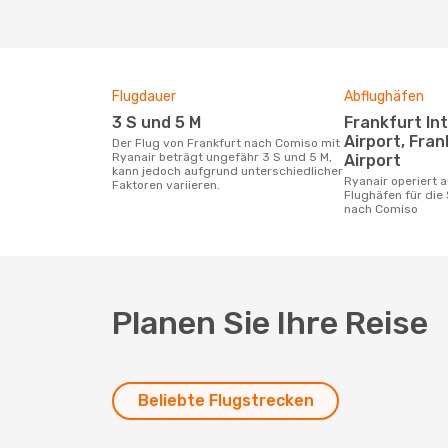
Flugdauer
Abflughäfen
3 S und 5 M
Frankfurt International
Airport, Fra
Der Flug von Frankfurt nach Comiso mit
Ryanair beträgt ungefähr 3 S und 5 M,
Airport
kann jedoch aufgrund unterschiedlicher
Ryanair operiert auf den genannten
Faktoren variieren.
Flughäfen für die
nach Comiso
Planen Sie Ihre Reise
Beliebte Flugstrecken