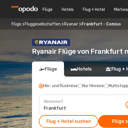
Flüge
Hotels
Flug + Hotel
Mietwa
Flüge
Fluggesellschaften
Ryanair
Frankfurt - Comiso
Ryanair Flüge von Frankfurt 
Flüge
Hotels
Flug + 
Hin- und Rückreise
Nur Hinreise
Multistop
Abreiseort
Flug + Hotel suchen
Flüge 