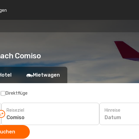
gen
nach Comiso
Hotel
Mietwagen
p
Direktflüge
Reiseziel
Hinreise
Datum
suchen