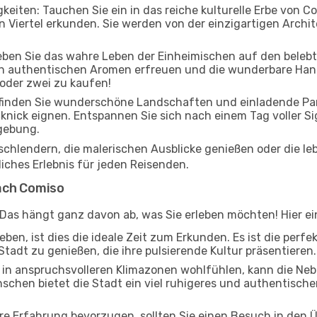
keiten: Tauchen Sie ein in das reiche kulturelle Erbe von C
Viertel erkunden. Sie werden von der einzigartigen Archite
leben Sie das wahre Leben der Einheimischen auf den beleb
 an authentischen Aromen erfreuen und die wunderbare Han
 oder zwei zu kaufen!
inden Sie wunderschöne Landschaften und einladende Parks
cknick eignen. Entspannen Sie sich nach einem Tag voller S
gebung.
 schlendern, die malerischen Ausblicke genießen oder die 
liches Erlebnis für jeden Reisenden.
ach Comiso
 Das hängt ganz davon ab, was Sie erleben möchten! Hier ein
ben, ist dies die ideale Zeit zum Erkunden. Es ist die perf
Stadt zu genießen, die ihre pulsierende Kultur präsentieren.
ch in anspruchsvolleren Klimazonen wohlfühlen, kann die Ne
schen bietet die Stadt ein viel ruhigeres und authentischer
ere Erfahrung bevorzugen, sollten Sie einen Besuch in den