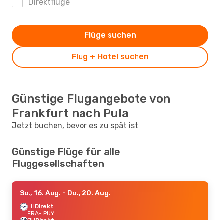
Direktflüge
Flüge suchen
Flug + Hotel suchen
Günstige Flugangebote von
Frankfurt nach Pula
Jetzt buchen, bevor es zu spät ist
Günstige Flüge für alle
Fluggesellschaften
So., 16. Aug.
- Do., 20. Aug.
LH
Direkt
FRA
- PUY
JU
Direkt