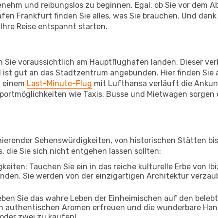
enehm und reibungslos zu beginnen. Egal, ob Sie vor dem A
n Frankfurt finden Sie alles, was Sie brauchen. Und dank
Ihre Reise entspannt starten.
 Sie voraussichtlich am Hauptflughafen landen. Dieser ver
 ist gut an das Stadtzentrum angebunden. Hier finden Sie a
i einem
Last-Minute-Flug
mit Lufthansa verläuft die Ankunft
ortmöglichkeiten wie Taxis, Busse und Mietwagen sorgen d
szinierender Sehenswürdigkeiten, von historischen Stätten 
, die Sie sich nicht entgehen lassen sollten:
eiten: Tauchen Sie ein in das reiche kulturelle Erbe von Ibi
den. Sie werden von der einzigartigen Architektur verzaube
leben Sie das wahre Leben der Einheimischen auf den beleb
 an authentischen Aromen erfreuen und die wunderbare Han
 oder zwei zu kaufen!