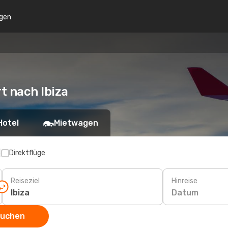
gen
t nach Ibiza
Hotel
Mietwagen
p
Direktflüge
Reiseziel
Hinreise
Datum
suchen