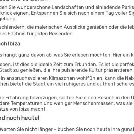
nden Sie wunderschöne Landschaften und einladende Parks, 
cknick eignen. Entspannen Sie sich nach einem Tag voller S
gebung.
 schlendern, die malerischen Ausblicke genießen oder die 
ches Erlebnis für jeden Reisenden.
ch Ibiza
as hängt ganz davon ab, was Sie erleben möchten! Hier ein k
ben, ist dies die ideale Zeit zum Erkunden. Es ist die perf
Stadt zu genießen, die ihre pulsierende Kultur präsentieren.
ch in anspruchsvolleren Klimazonen wohlfühlen, kann die Ne
chen bietet die Stadt ein viel ruhigeres und authentischeres
ere Erfahrung bevorzugen, sollten Sie einen Besuch in den
ildere Temperaturen und weniger Menschenmassen, was sie 
tze von Ibiza macht.
nd noch heute!
? Warten Sie nicht länger – buchen Sie noch heute Ihre güns