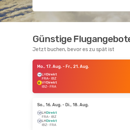
Günstige Flugangebote
Jetzt buchen, bevor es zu spät ist
Mo., 17. Aug.
- Fr., 21. Aug.
LH
Direkt
FRA
- IBZ
VY
Direkt
IBZ
- FRA
So., 16. Aug.
- Di., 18. Aug.
LH
Direkt
FRA
- IBZ
LH
Direkt
IBZ
- FRA