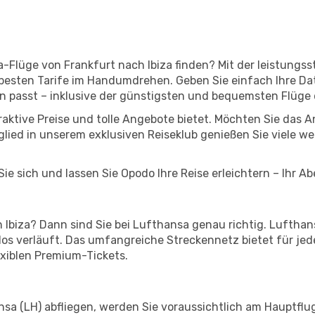
a-Flüge von Frankfurt nach Ibiza finden? Mit der leistung
 besten Tarife im Handumdrehen. Geben Sie einfach Ihre Dat
n passt – inklusive der günstigsten und bequemsten Flüge
traktive Preise und tolle Angebote bietet. Möchten Sie da
lied in unserem exklusiven Reiseklub genießen Sie viele wei
ie sich und lassen Sie Opodo Ihre Reise erleichtern – Ihr A
Ibiza? Dann sind Sie bei Lufthansa genau richtig. Lufthans
slos verläuft. Das umfangreiche Streckennetz bietet für je
exiblen Premium-Tickets.
sa (LH) abfliegen, werden Sie voraussichtlich am Hauptflug