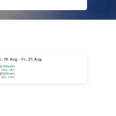
i., 18. Aug.
- Fr., 21. Aug.
LH
Direkt
FRA
- IBZ
DE
Direkt
IBZ
- FRA