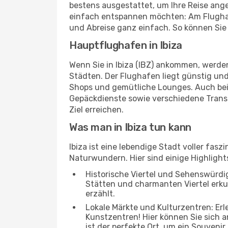
bestens ausgestattet, um Ihre Reise ang
einfach entspannen möchten: Am Flughafe
und Abreise ganz einfach. So können Sie 
Hauptflughafen in Ibiza
Wenn Sie in Ibiza (IBZ) ankommen, werden
Städten. Der Flughafen liegt günstig und
Shops und gemütliche Lounges. Auch be
Gepäckdienste sowie verschiedene Transp
Ziel erreichen.
Was man in Ibiza tun kann
Ibiza ist eine lebendige Stadt voller fa
Naturwundern. Hier sind einige Highlights
Historische Viertel und Sehenswürdigk
Stätten und charmanten Viertel erkun
erzählt.
Lokale Märkte und Kulturzentren: Er
Kunstzentren! Hier können Sie sich
ist der perfekte Ort, um ein Souvenir