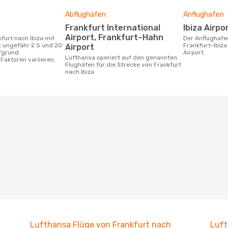
Abflughäfen
Anflughafen
Frankfurt International
Ibiza Airpo
Airport, Frankfurt–Hahn
Der Anflughafen für die Flugstrecke
 ungefähr 2 S und 20
Frankfurt-Ibiza
Airport
ufgrund
Airport.
Lufthansa operiert auf den genannten
Faktoren variieren.
Flughäfen für die Strecke von Frankfurt
nach Ibiza
Lufthansa Flüge von Frankfurt nach
Luft